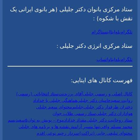
ستاد مرکزی بانوان دکتر جلیلی {هر بانوی ایرانی یک
نقش با شکوه} :
تلگرام
بله
ایتا
اینستاگرام
ستاد مرکزی انرژی دکتر جلیلی :
تلگرام
بله
ایتا
واتساپ
فهرست کانال های ایتایی:
کانال اصلی و رسمی جلیلی
آقای پرزیدنت
ستاد انتخاباتی {رسمی}
روایت سعید
حامیان دکتر جلیلی
هماهنگی جلیلی با خداداد
دختران طرفدار دکتر جلیلی
جلیلیم
محتوای سعید جلیلی
هواداران دکتر جلیلی
ستاد رسمی طلاب جوان
ستاد روحانیت دکتر جلیلی
مقداد خداداد
موج – پویش به توان۵
سعیدیسم
محمد مسلم وافی
تنها مسیر آرامش
نقشه ها و برنامه های جلیلی
محتوای تبلیغی چاپی {تراکت}
سردار رحیم نوعی اقدم