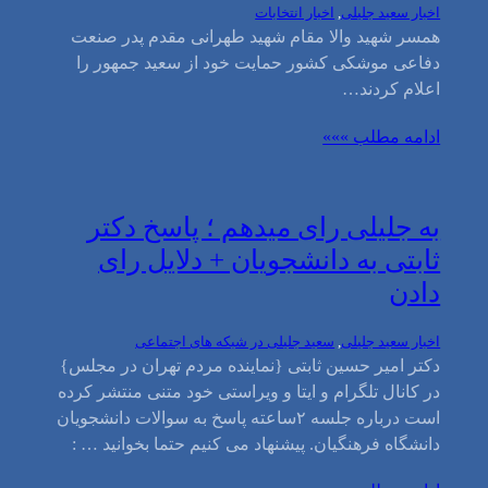
اخبار سعید جلیلی
, 
اخبار انتخابات
همسر شهید والا مقام شهید طهرانی مقدم پدر صنعت
دفاعی موشکی کشور حمایت خود از سعید جمهور را
اعلام کردند…
ادامه مطلب »»»
به جلیلی رای میدهم ؛ پاسخ دکتر
ثابتی به دانشجویان + دلایل رای
دادن
اخبار سعید جلیلی
, 
سعید جلیلی در شبکه های اجتماعی
دکتر امیر حسین ثابتی {نماینده مردم تهران در مجلس}
در کانال تلگرام و ایتا و ویراستی خود متنی منتشر کرده
است درباره جلسه ۲ساعته پاسخ به سوالات دانشجویان
دانشگاه فرهنگیان. پیشنهاد می کنیم حتما بخوانید … :