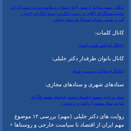
وبگاه رسمی
بله
ایتا {رسمی}
ایتا {ستاد}
روبیکا
سروش
ویراستی
آپارات
توییتر
اینستاگرام {آقای پرزیدنت}
تلگرام {ستاد}
تلگرام {اخبار}
گپ و نسیم رضوان
اینستاگرام ستاد جوانان
کانال کلمات:
ایتا
تلگرام
ایکس
بله
ویراستی
کانال بانوان طرفدار دکتر جلیلی:
ایتا
تلگرام
بله
گپ و نسیم رضوان
ستادهای شهری و ستادهای مجازی:
ستاد مرکزی مشهد ایتا
ستاد مشهد بله
ستاد مشهد تلگرام
سایت ستاد مشهد {تراکت و بروشور}
روایت های دکتر جلیلی {مهم} بررسی ۱۲ موضوع
مهم ایران از اقتصاد تا سیاست خارجی و روستاها +