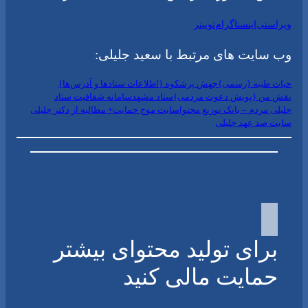
ویراستی
اینستاگرام
توییتر
وب سایت های مرتبط با سعید جلیلی:
حیات طیبه {رسمی}
جهش پرشکوه {اطلاعات ستادها و آدرس‌ها}
نقش من {پویش دعوت مردمی}
ستاد مشهد
سامانه شفافیت ستاد
جلیلی مردم – بانک توزیع محتوا
سایت موج حمایت+ مطالبه از دکتر جلیلی
سایت صد عهد جلیلی
برای تولید محتوای بیشتر
حمایت مالی کنید