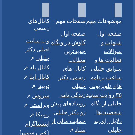
موضوعات مهم
صفحات مهم:
کانال‌های
رسمی
صفحه اول
صفحه اول
وب سایت
شبهات و
کاوش در وبگاه
اصلی دکتر
سوالات
جدیدترین
جلیلی
فعالیت ها و
مطالب
کانال بله
سوابق جلیلی
کانال های
کانال ایتا
ساعت برنامه
رسمی دکتر
های تلویزیونی
جلیلی
توییتر
۳۵ روایت سعید
زندگی نامه
سروش
جلیلی از نگاه
رویدادهای پیش
ویراستی
شخصیت‌ها
رو دکتر جلیلی
روبیکا
دلایل رای به
حمایت مالی از
اینستاگرام
جلیلی
ستاد
{غیر رسمی}