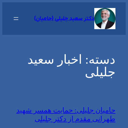
رفتن
به
دکتر سعید جلیلی {حامیان}
محتوا
دسته:
اخبار سعید
جلیلی
حامیان جلیلی: حمایت همسر شهید
طهرانی مقدم از دکتر جلیلی