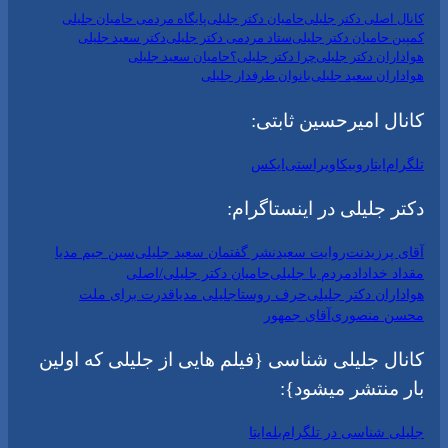
کانال اصلی دکتر جلیلی
حامیان دکتر جلیلی
پایگاه مردمی حامیان جلیلی
کمپین حامیان دکتر جلیلی
ستاد مردمی دکتر جلیلی
دکتر سعید جلیلی
هواداران دکتر جلیلی
چرا دکتر جلیلی؟
حامیان سعید جلیلی
هواداران سعید جلیلی
بانوان طرفدار جلیلی
کانال امیرحسین ثابتی:
تلگرام
ایتا
روبیکا
ویراستی
ایکس
دکتر جلیلی در اینستاگرام:
آقای پرزیدنت
روایت سعید
نشر گفتمان سعید جلیلی
سین جیم مدیا
مقداد خداداد
مردم با جلیلی
حامیان دکتر جلیلی/اصلی
هواداران دکتر جلیلی
حرف روستا
جلیلی مدیا
قدرت برای ملت
محسن منصوری
آقای جمهور
کانال جلیلی شناسی {فیلم هایی از جلیلی که اولین
بار منتشر میشود}:
جلیلی شناسی در تلگرام
بله
ایتا