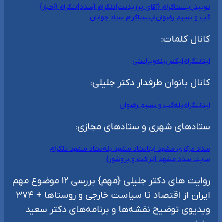
توییتر
اینستاگرام {آقای پرزیدنت}
تلگرام {ستاد}
تلگرام {اخبار}
گپ و نسیم رضوان
اینستاگرام ستاد جوانان
کانال کلمات:
ایتا
تلگرام
ایکس
بله
ویراستی
کانال بانوان طرفدار دکتر جلیلی:
ایتا
تلگرام
بله
گپ و نسیم رضوان
ستادهای شهری و ستادهای مجازی:
ستاد مرکزی مشهد ایتا
ستاد مشهد بله
ستاد مشهد تلگرام
سایت ستاد مشهد {تراکت و بروشور}
روایت های دکتر جلیلی {مهم} بررسی ۱۲ موضوع مهم
ایران از اقتصاد تا سیاست خارجی و روستاها + ۳۷۴
ویدیوی توضیح نقشه‌ها و برنامه‌های دکتر سعید