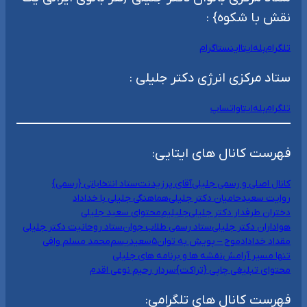
نقش با شکوه} :
تلگرام
بله
ایتا
اینستاگرام
ستاد مرکزی انرژی دکتر جلیلی :
تلگرام
بله
ایتا
واتساپ
فهرست کانال های ایتایی:
کانال اصلی و رسمی جلیلی
آقای پرزیدنت
ستاد انتخاباتی {رسمی}
روایت سعید
حامیان دکتر جلیلی
هماهنگی جلیلی با خداداد
دختران طرفدار دکتر جلیلی
جلیلیم
محتوای سعید جلیلی
هواداران دکتر جلیلی
ستاد رسمی طلاب جوان
ستاد روحانیت دکتر جلیلی
مقداد خداداد
موج – پویش به توان۵
سعیدیسم
محمد مسلم وافی
تنها مسیر آرامش
نقشه ها و برنامه های جلیلی
محتوای تبلیغی چاپی {تراکت}
سردار رحیم نوعی اقدم
فهرست کانال های تلگرامی: