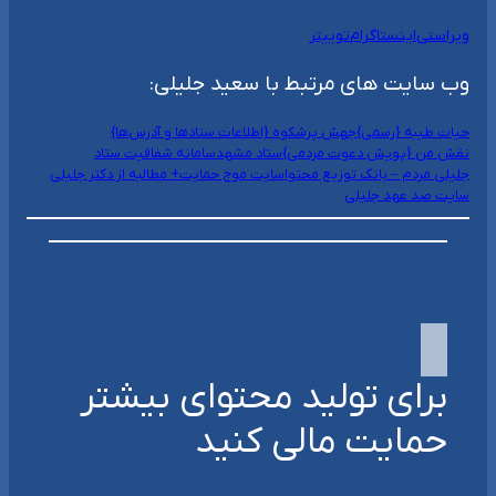
ویراستی
اینستاگرام
توییتر
وب سایت های مرتبط با سعید جلیلی:
حیات طیبه {رسمی}
جهش پرشکوه {اطلاعات ستادها و آدرس‌ها}
نقش من {پویش دعوت مردمی}
ستاد مشهد
سامانه شفافیت ستاد
جلیلی مردم – بانک توزیع محتوا
سایت موج حمایت+ مطالبه از دکتر جلیلی
سایت صد عهد جلیلی
برای تولید محتوای بیشتر
حمایت مالی کنید