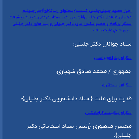
اخبار سعید جلیلی
جلیلی کیست؟
محتوای رسانه‌ای|اخبار
جلیلیم
دختران طرفدار دکتر جلیلی
آقای پرزیدنت
ستاد مردمی امید و پیشرفت
سنگر برنامه و محتوا
عکس های دکتر جلیلی
روایت های دکتر جلیلی
سین جیم
روایت سعید
ستاد جوانان دکتر جلیلی:
تلگرام
ایتا
بله
ویراستی
جمهوری / محمد صادق شهبازی:
تلگرام
اینستاگرام
قدرت برای ملت {ستاد دانشجویی دکتر جلیلی}:
تلگرام
ایتا
اینستاگرام
ایکس
محسن منصوری {رئیس ستاد انتخاباتی دکتر
جلیلی}: