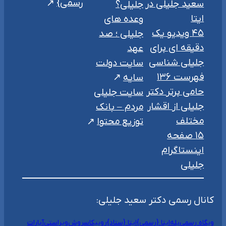
رسمی}
سعید جلیلی در
جلیلی؟
ایتا
وعده های
۴۵ ویدیو یک
جلیلی ؛ صد
دقیقه ای برای
عهد
جلیلی شناسی
سایت دولت
فهرست ۱۳۶
سایه
حامی برتر دکتر
سایت جلیلی
جلیلی از اقشار
مردم – بانک
مختلف
توزیع محتوا
۱۵ صفحه
اینستاگرام
جلیلی
کانال رسمی دکتر سعید جلیلی:
وبگاه رسمی
بله
ایتا {رسمی}
ایتا {ستاد}
روبیکا
سروش
ویراستی
آپارات