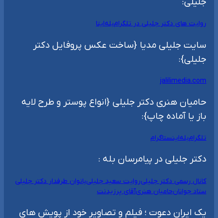
جلیلی:
روایت های دکتر جلیلی در تلگرام
بله
ایتا
سایت جلیلی مدیا {ساخت عکس پروفایل دکتر
جلیلی}:
jalilimedia.com
حامیان هنری دکتر جلیلی {انواع پوستر و طرح لایه
باز یا آماده چاپ}:
تلگرام
بله
اینستاگرام
دکتر جلیلی در پیامرسان بله :
کانال رسمی دکتر جلیلی
روایت سعید جلیلی
بانوان طرفدار دکتر جلیلی
ستاد جوانان
حامیان هنری
آقای پرزیدنت
یک ایران دعوت ؛ فیلم و تصاویر خود از پویش های