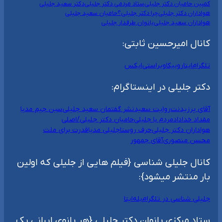
کمپین حامیان دکتر جلیلی
ستاد مردمی دکتر جلیلی
دکتر سعید جلیلی
هواداران دکتر جلیلی
چرا دکتر جلیلی؟
حامیان سعید جلیلی
هواداران سعید جلیلی
بانوان طرفدار جلیلی
کانال امیرحسین ثابتی:
تلگرام
ایتا
روبیکا
ویراستی
ایکس
دکتر جلیلی در اینستاگرام:
آقای پرزیدنت
روایت سعید
نشر گفتمان سعید جلیلی
سین جیم مدیا
مقداد خداداد
مردم با جلیلی
حامیان دکتر جلیلی/اصلی
هواداران دکتر جلیلی
حرف روستا
جلیلی مدیا
قدرت برای ملت
محسن منصوری
آقای جمهور
کانال جلیلی شناسی {فیلم هایی از جلیلی که اولین
بار منتشر میشود}:
جلیلی شناسی در تلگرام
بله
ایتا
ستاد مرکزی بانوان دکتر جلیلی {هر بانوی ایرانی یک