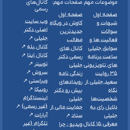
موضوعات مهم
صفحات مهم:
کانال‌های
رسمی
صفحه اول
صفحه اول
وب سایت
شبهات و
کاوش در وبگاه
اصلی دکتر
سوالات
جدیدترین
جلیلی
فعالیت ها و
مطالب
کانال بله
سوابق جلیلی
کانال های
کانال ایتا
ساعت برنامه
رسمی دکتر
توییتر
های تلویزیونی
جلیلی
سروش
۳۵ روایت
زندگی نامه
ویراستی
سعید جلیلی از
رویدادهای
روبیکا
نگاه
پیش رو دکتر
اینستاگرام
شخصیت‌ها
جلیلی
{غیر رسمی}
دلایل رای به
حمایت مالی از
آپارات
جلیلی
ستاد
تلگرام {غیر
معرفی ۱۵ کانال
ویدیو : چرا