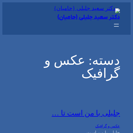
رفتن
به
دکتر سعید جلیلی {حامیان}
محتوا
دسته:
عکس و
گرافیک
جلیلی با من است تا …
عکس و گرافیک
جلیلی با من است …