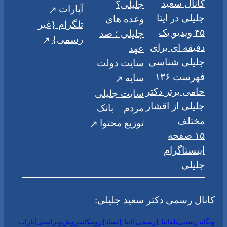
کانال سعید
جلیلی؟
آپارات
جلیلی در ایتا
وعده های
تلگرام {غیر
۴۵ ویدیو یک
جلیلی ؛ صد
رسمی}
دقیقه ای برای
عهد
جلیلی شناسی
سایت دولت
فهرست ۱۳۶
سایه
حامی برتر دکتر
سایت جلیلی
جلیلی از اقشار
مردم – بانک
مختلف
توزیع محتوا
۱۵ صفحه
اینستاگرام
جلیلی
کانال رسمی دکتر سعید جلیلی:
وبگاه رسمی
بله
ایتا {رسمی}
ایتا {ستاد}
روبیکا
سروش
ویراستی
آپارات