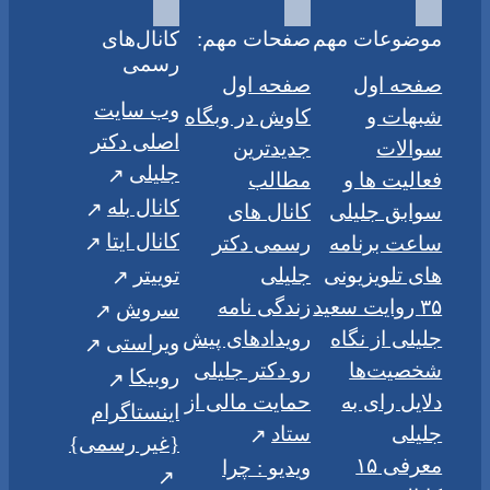
موضوعات مهم
صفحات مهم:
کانال‌های
رسمی
صفحه اول
صفحه اول
وب سایت
شبهات و
کاوش در وبگاه
اصلی دکتر
سوالات
جدیدترین
جلیلی
فعالیت ها و
مطالب
کانال بله
سوابق جلیلی
کانال های
کانال ایتا
ساعت برنامه
رسمی دکتر
های تلویزیونی
جلیلی
توییتر
۳۵ روایت سعید
زندگی نامه
سروش
جلیلی از نگاه
رویدادهای پیش
ویراستی
شخصیت‌ها
رو دکتر جلیلی
روبیکا
دلایل رای به
حمایت مالی از
اینستاگرام
جلیلی
ستاد
{غیر رسمی}
معرفی ۱۵
ویدیو : چرا