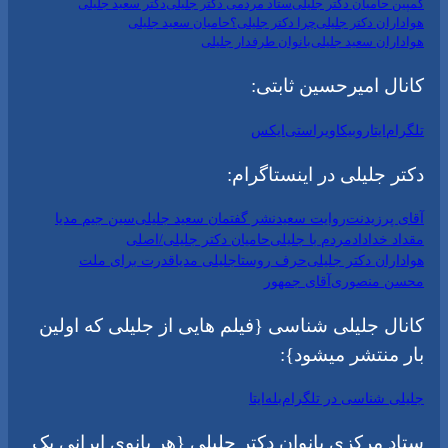
کمپین حامیان دکتر جلیلی
ستاد مردمی دکتر جلیلی
دکتر سعید جلیلی
هواداران دکتر جلیلی
چرا دکتر جلیلی؟
حامیان سعید جلیلی
هواداران سعید جلیلی
بانوان طرفدار جلیلی
کانال امیرحسین ثابتی:
تلگرام
ایتا
روبیکا
ویراستی
ایکس
دکتر جلیلی در اینستاگرام:
آقای پرزیدنت
روایت سعید
نشر گفتمان سعید جلیلی
سین جیم مدیا
مقداد خداداد
مردم با جلیلی
حامیان دکتر جلیلی/اصلی
هواداران دکتر جلیلی
حرف روستا
جلیلی مدیا
قدرت برای ملت
محسن منصوری
آقای جمهور
کانال جلیلی شناسی {فیلم هایی از جلیلی که اولین
بار منتشر میشود}:
جلیلی شناسی در تلگرام
بله
ایتا
ستاد مرکزی بانوان دکتر جلیلی {هر بانوی ایرانی یک