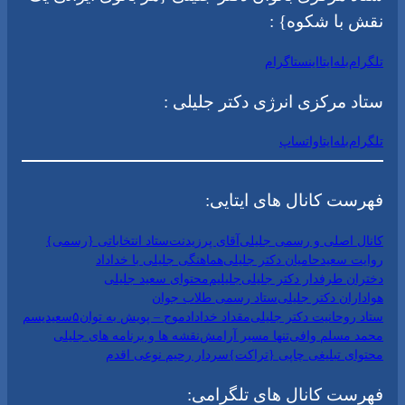
نقش با شکوه} :
تلگرام
بله
ایتا
اینستاگرام
ستاد مرکزی انرژی دکتر جلیلی :
تلگرام
بله
ایتا
واتساپ
فهرست کانال های ایتایی:
کانال اصلی و رسمی جلیلی
آقای پرزیدنت
ستاد انتخاباتی {رسمی}
روایت سعید
حامیان دکتر جلیلی
هماهنگی جلیلی با خداداد
دختران طرفدار دکتر جلیلی
جلیلیم
محتوای سعید جلیلی
هواداران دکتر جلیلی
ستاد رسمی طلاب جوان
ستاد روحانیت دکتر جلیلی
مقداد خداداد
موج – پویش به توان۵
سعیدیسم
محمد مسلم وافی
تنها مسیر آرامش
نقشه ها و برنامه های جلیلی
محتوای تبلیغی چاپی {تراکت}
سردار رحیم نوعی اقدم
فهرست کانال های تلگرامی: