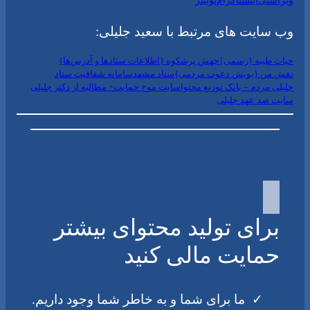
ویراستی
اینستاگرام
توییتر
وب سایت های مرتبط با سعید جلیلی:
حیات طیبه {رسمی}
جهش پرشکوه {اطلاعات ستادها و آدرس‌ها}
نقش من {پویش دعوت مردمی}
ستاد مشهد
سامانه شفافیت ستاد
جلیلی مردم – بانک توزیع محتوا
سایت موج حمایت+ مطالبه از دکتر جلیلی
سایت صد عهد جلیلی
برای تولید محتوای بیشتر
حمایت مالی کنید
ما برای شما و به خاطر شما وجود داریم.