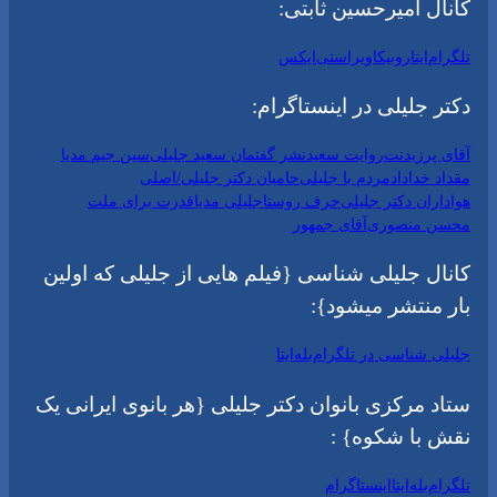
کانال امیرحسین ثابتی:
تلگرام
ایتا
روبیکا
ویراستی
ایکس
دکتر جلیلی در اینستاگرام:
آقای پرزیدنت
روایت سعید
نشر گفتمان سعید جلیلی
سین جیم مدیا
مقداد خداداد
مردم با جلیلی
حامیان دکتر جلیلی/اصلی
هواداران دکتر جلیلی
حرف روستا
جلیلی مدیا
قدرت برای ملت
محسن منصوری
آقای جمهور
کانال جلیلی شناسی {فیلم هایی از جلیلی که اولین
بار منتشر میشود}:
جلیلی شناسی در تلگرام
بله
ایتا
ستاد مرکزی بانوان دکتر جلیلی {هر بانوی ایرانی یک
نقش با شکوه} :
تلگرام
بله
ایتا
اینستاگرام