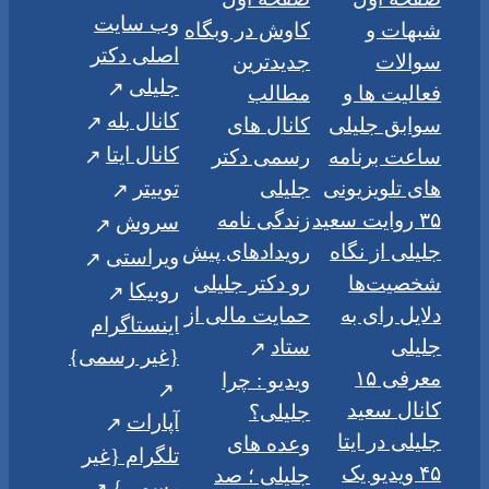
وب سایت
شبهات و
کاوش در وبگاه
اصلی دکتر
سوالات
جدیدترین
جلیلی
فعالیت ها و
مطالب
کانال بله
سوابق جلیلی
کانال های
کانال ایتا
ساعت برنامه
رسمی دکتر
های تلویزیونی
جلیلی
توییتر
۳۵ روایت سعید
زندگی نامه
سروش
جلیلی از نگاه
رویدادهای پیش
ویراستی
شخصیت‌ها
رو دکتر جلیلی
روبیکا
دلایل رای به
حمایت مالی از
اینستاگرام
جلیلی
ستاد
{غیر رسمی}
معرفی ۱۵
ویدیو : چرا
کانال سعید
جلیلی؟
آپارات
جلیلی در ایتا
وعده های
تلگرام {غیر
۴۵ ویدیو یک
جلیلی ؛ صد
رسمی}