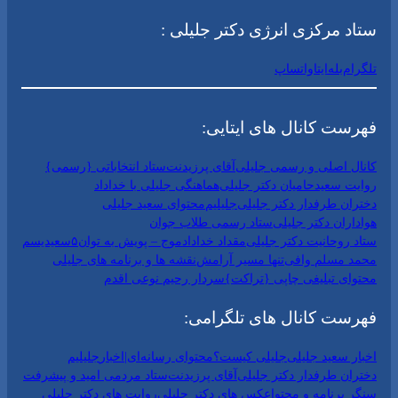
ستاد مرکزی انرژی دکتر جلیلی :
تلگرام
بله
ایتا
واتساپ
فهرست کانال های ایتایی:
کانال اصلی و رسمی جلیلی
آقای پرزیدنت
ستاد انتخاباتی {رسمی}
روایت سعید
حامیان دکتر جلیلی
هماهنگی جلیلی با خداداد
دختران طرفدار دکتر جلیلی
جلیلیم
محتوای سعید جلیلی
هواداران دکتر جلیلی
ستاد رسمی طلاب جوان
ستاد روحانیت دکتر جلیلی
مقداد خداداد
موج – پویش به توان۵
سعیدیسم
محمد مسلم وافی
تنها مسیر آرامش
نقشه ها و برنامه های جلیلی
محتوای تبلیغی چاپی {تراکت}
سردار رحیم نوعی اقدم
فهرست کانال های تلگرامی:
اخبار سعید جلیلی
جلیلی کیست؟
محتوای رسانه‌ای|اخبار
جلیلیم
دختران طرفدار دکتر جلیلی
آقای پرزیدنت
ستاد مردمی امید و پیشرفت
سنگر برنامه و محتوا
عکس های دکتر جلیلی
روایت های دکتر جلیلی