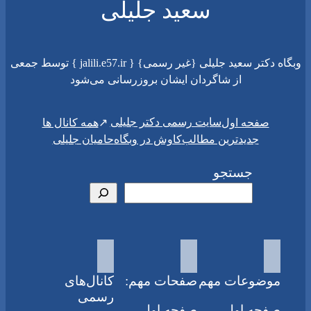
سعید جلیلی
وبگاه دکتر سعید جلیلی {غیر رسمی} { jalili.e57.ir } توسط جمعی
از شاگردان ایشان بروزرسانی می‌شود
سایت رسمی دکتر جلیلی
صفحه اول
همه کانال ها
جدیدترین مطالب
کاوش در وبگاه
حامیان جلیلی
جستجو
موضوعات مهم
صفحات مهم:
کانال‌های
رسمی
صفحه اول
صفحه اول