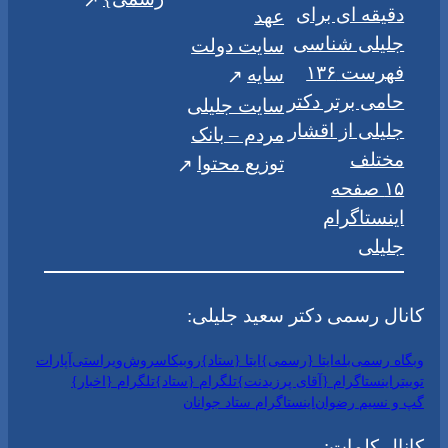
دقیقه ای برای
عهد
جلیلی شناسی
سایت دولت
فهرست ۱۳۶
سایه
حامی برتر دکتر
سایت جلیلی
جلیلی از اقشار
مردم – بانک
مختلف
توزیع محتوا
۱۵ صفحه
اینستاگرام
جلیلی
کانال رسمی دکتر سعید جلیلی:
وبگاه رسمی
بله
ایتا {رسمی}
ایتا {ستاد}
روبیکا
سروش
ویراستی
آپارات
توییتر
اینستاگرام {آقای پرزیدنت}
تلگرام {ستاد}
تلگرام {اخبار}
گپ و نسیم رضوان
اینستاگرام ستاد جوانان
کانال کلمات: