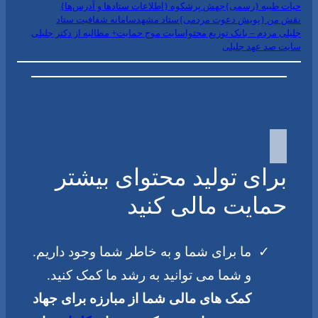
حیات طیبه {رسمی}
جهش پرشکوه {اطلاعات ستادها و آدرس‌ها}
نقش من {پویش دعوت مردمی}
ستاد مشهد
سامانه شفافیت ستاد
جلیلی مردم – بانک توزیع محتوا
سایت موج حمایت+ مطالبه از دکتر جلیلی
سایت صد عهد جلیلی
برای تولید محتوای بیشتر
حمایت مالی کنید
ما برای شما و به خاطر شما وجود داریم.
و شما می توانید به رشد ما کمک کنید.
کمک های مالی شما از مبارزه برای جهاد