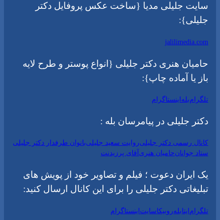
سایت جلیلی مدیا {ساخت عکس پروفایل دکتر
جلیلی}:
jalilimedia.com
حامیان هنری دکتر جلیلی {انواع پوستر و طرح لایه
باز یا آماده چاپ}:
تلگرام
بله
اینستاگرام
دکتر جلیلی در پیامرسان بله :
کانال رسمی دکتر جلیلی
روایت سعید جلیلی
بانوان طرفدار دکتر جلیلی
ستاد جوانان
حامیان هنری
آقای پرزیدنت
یک ایران دعوت ؛ فیلم و تصاویر خود از پویش های
تبلیغاتی دکتر جلیلی را برای این کانال ارسال کنید:
تلگرام
ایتا
بله
روبیکا
سایت
اینستاگرام