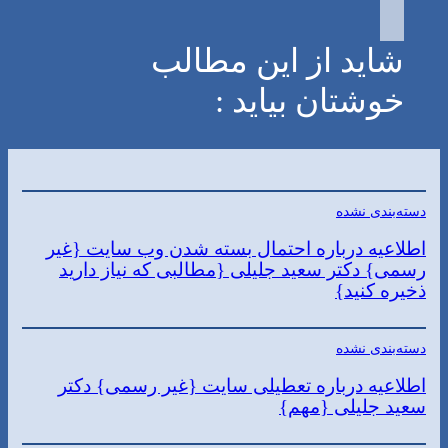
شاید از این مطالب
خوشتان بیاید :
دسته‌بندی نشده
اطلاعیه درباره احتمال بسته شدن وب سایت {غیر
رسمی} دکتر سعید جلیلی {مطالبی که نیاز دارید
ذخیره کنید}
دسته‌بندی نشده
اطلاعیه درباره تعطیلی سایت {غیر رسمی} دکتر
سعید جلیلی {مهم}