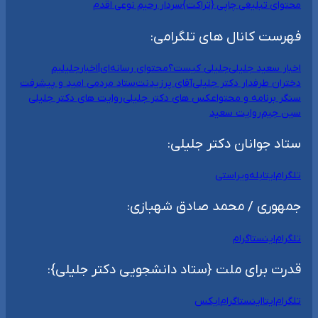
محتوای تبلیغی چاپی {تراکت}
سردار رحیم نوعی اقدم
فهرست کانال های تلگرامی:
اخبار سعید جلیلی
جلیلی کیست؟
محتوای رسانه‌ای|اخبار
جلیلیم
دختران طرفدار دکتر جلیلی
آقای پرزیدنت
ستاد مردمی امید و پیشرفت
سنگر برنامه و محتوا
عکس های دکتر جلیلی
روایت های دکتر جلیلی
سین جیم
روایت سعید
ستاد جوانان دکتر جلیلی:
تلگرام
ایتا
بله
ویراستی
جمهوری / محمد صادق شهبازی:
تلگرام
اینستاگرام
قدرت برای ملت {ستاد دانشجویی دکتر جلیلی}:
تلگرام
ایتا
اینستاگرام
ایکس