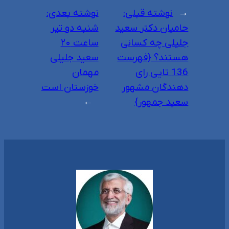
←
نوشته قبلی:
نوشته بعدی:
حامیان دکتر سعید
شنبه دو تیر
جلیلی چه کسانی
ساعت ۲۰
هستند؟ {فهرست
سعید جلیلی
136 تایی رای
مهمان
دهندگان مشهور
خوزستان است
سعید جمهور}
→