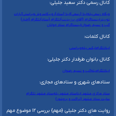
کانال رسمی دکتر سعید جلیلی:
وبگاه رسمی
بله
ایتا {رسمی}
ایتا {ستاد}
روبیکا
سروش
ویراستی
آپارات
توییتر
اینستاگرام {آقای پرزیدنت}
تلگرام {ستاد}
تلگرام {اخبار}
گپ و نسیم رضوان
اینستاگرام ستاد جوانان
کانال کلمات:
ایتا
تلگرام
ایکس
بله
ویراستی
کانال بانوان طرفدار دکتر جلیلی:
ایتا
تلگرام
بله
گپ و نسیم رضوان
ستادهای شهری و ستادهای مجازی:
ستاد مرکزی مشهد ایتا
ستاد مشهد بله
ستاد مشهد تلگرام
سایت ستاد مشهد {تراکت و بروشور}
روایت های دکتر جلیلی {مهم} بررسی ۱۲ موضوع مهم