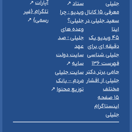
آپارات
جلیلی
ستاد
تلگرام {غیر
معرفی ۱۵ کانال
ویدیو : چرا
رسمی}
سعید جلیلی در
جلیلی؟
ایتا
وعده های
۴۵ ویدیو یک
جلیلی ؛ صد
دقیقه ای برای
عهد
جلیلی شناسی
سایت دولت
فهرست ۱۳۶
سایه
حامی برتر دکتر
سایت جلیلی
جلیلی از اقشار
مردم – بانک
مختلف
توزیع محتوا
۱۵ صفحه
اینستاگرام
جلیلی