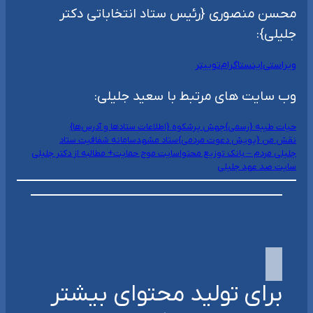
محسن منصوری {رئیس ستاد انتخاباتی دکتر
جلیلی}:
ویراستی
اینستاگرام
توییتر
وب سایت های مرتبط با سعید جلیلی:
حیات طیبه {رسمی}
جهش پرشکوه {اطلاعات ستادها و آدرس‌ها}
نقش من {پویش دعوت مردمی}
ستاد مشهد
سامانه شفافیت ستاد
جلیلی مردم – بانک توزیع محتوا
سایت موج حمایت+ مطالبه از دکتر جلیلی
سایت صد عهد جلیلی
برای تولید محتوای بیشتر