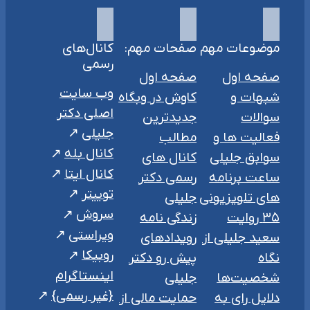
موضوعات مهم
صفحات مهم:
کانال‌های
رسمی
صفحه اول
صفحه اول
وب سایت
شبهات و
کاوش در وبگاه
اصلی دکتر
سوالات
جدیدترین
جلیلی
فعالیت ها و
مطالب
کانال بله
سوابق جلیلی
کانال های
کانال ایتا
ساعت برنامه
رسمی دکتر
توییتر
های تلویزیونی
جلیلی
سروش
۳۵ روایت
زندگی نامه
ویراستی
سعید جلیلی از
رویدادهای
روبیکا
نگاه
پیش رو دکتر
اینستاگرام
شخصیت‌ها
جلیلی
{غیر رسمی}
دلایل رای به
حمایت مالی از