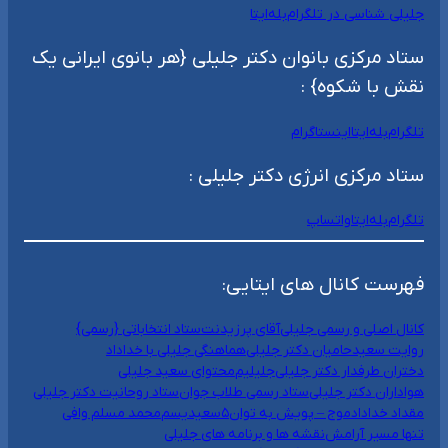
جلیلی شناسی در تلگرام
بله
ایتا
ستاد مرکزی بانوان دکتر جلیلی {هر بانوی ایرانی یک
نقش با شکوه} :
تلگرام
بله
ایتا
اینستاگرام
ستاد مرکزی انرژی دکتر جلیلی :
تلگرام
بله
ایتا
واتساپ
فهرست کانال های ایتایی:
کانال اصلی و رسمی جلیلی
آقای پرزیدنت
ستاد انتخاباتی {رسمی}
روایت سعید
حامیان دکتر جلیلی
هماهنگی جلیلی با خداداد
دختران طرفدار دکتر جلیلی
جلیلیم
محتوای سعید جلیلی
هواداران دکتر جلیلی
ستاد رسمی طلاب جوان
ستاد روحانیت دکتر جلیلی
مقداد خداداد
موج – پویش به توان۵
سعیدیسم
محمد مسلم وافی
تنها مسیر آرامش
نقشه ها و برنامه های جلیلی