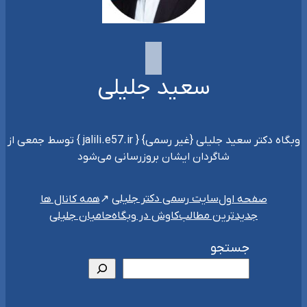
سعید جلیلی
وبگاه دکتر سعید جلیلی {غیر رسمی} { jalili.e57.ir } توسط جمعی از
شاگردان ایشان بروزرسانی می‌شود
سایت رسمی دکتر جلیلی
صفحه اول
همه کانال ها
جدیدترین مطالب
کاوش در وبگاه
حامیان جلیلی
جستجو