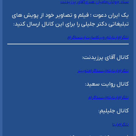
ستاد جوانان
حامیان هنری
آقای پرزیدنت
یک ایران دعوت ؛ فیلم و تصاویر خود از پویش های
تبلیغاتی دکتر جلیلی را برای این کانال ارسال کنید:
تلگرام
ایتا
بله
روبیکا
سایت
اینستاگرام
کانال آقای پرزیدنت:
تلگرام
ایتا
بله
اینستاگرام
توییتر
کانال روایت سعید:
تلگرام
ایتا
بله
اینستاگرام
کانال جلیلیم:
تلگرام
ایتا