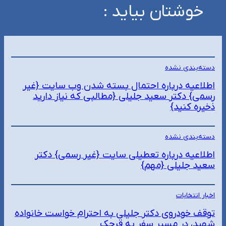
خوشتان بیاید :
دسته‌بندی نشده
اطلاعیه درباره احتمال بسته شدن وب سایت {غیر
رسمی} دکتر سعید جلیلی {مطالبی که نیاز دارید
ذخیره کنید}
دسته‌بندی نشده
اطلاعیه درباره تعطیلی سایت {غیر رسمی} دکتر
سعید جلیلی {مهم}
اخبار انتخابات
توقف خودروی دکتر جلیلی به احترام خواست خانواده
شهید، در مسیر سفر به قرچک