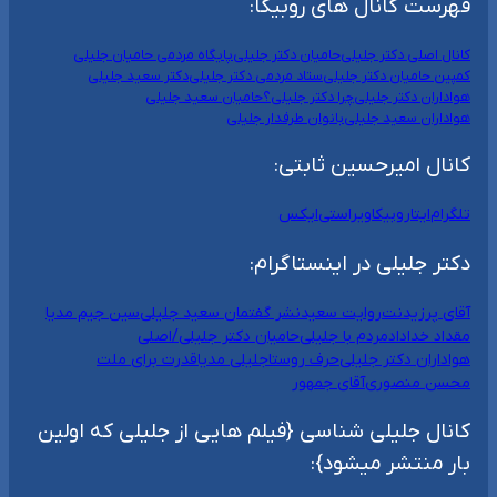
فهرست کانال های روبیکا:
کانال اصلی دکتر جلیلی
حامیان دکتر جلیلی
پایگاه مردمی حامیان جلیلی
کمپین حامیان دکتر جلیلی
ستاد مردمی دکتر جلیلی
دکتر سعید جلیلی
هواداران دکتر جلیلی
چرا دکتر جلیلی؟
حامیان سعید جلیلی
هواداران سعید جلیلی
بانوان طرفدار جلیلی
کانال امیرحسین ثابتی:
تلگرام
ایتا
روبیکا
ویراستی
ایکس
دکتر جلیلی در اینستاگرام:
آقای پرزیدنت
روایت سعید
نشر گفتمان سعید جلیلی
سین جیم مدیا
مقداد خداداد
مردم با جلیلی
حامیان دکتر جلیلی/اصلی
هواداران دکتر جلیلی
حرف روستا
جلیلی مدیا
قدرت برای ملت
محسن منصوری
آقای جمهور
کانال جلیلی شناسی {فیلم هایی از جلیلی که اولین
بار منتشر میشود}: