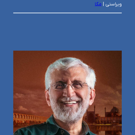
ویراستی |
مگا