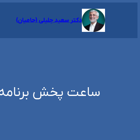
رفتن
به
دکتر سعید جلیلی {حامیان}
محتوا
ساعت پخش برنامه ه