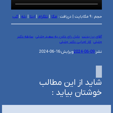
حجم : ۹ مگابایت | دریافت :
مگا
|
تلگرام
|
ایتا
|
بله
|
گپ
آقای پرزیدنت
دلیل رای دادن به سعید جلیلی
سابقه دکتر
جلیلی
کار اجرایی دکتر جلیلی
نشر:
2024-06-09
ویرایش:
2024-06-16
شاید از این مطالب
خوشتان بیاید :