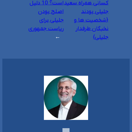
کسانی همراه سعید
است؟ 10 دلیل
جلیلی بودند
اصلح بودن
{شخصیت ها و
جلیلی برای
نخبگان طرفدار
ریاست جمهوری
جلیلی}
→