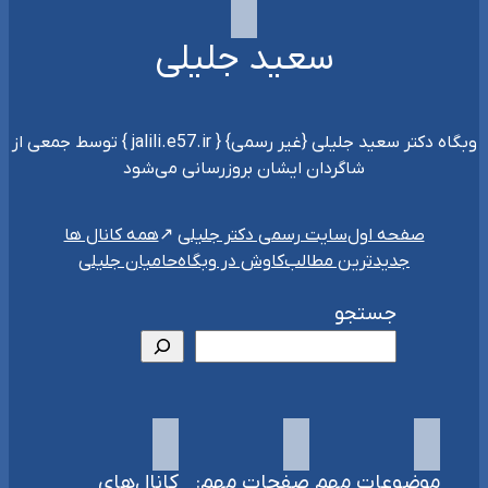
سعید جلیلی
وبگاه دکتر سعید جلیلی {غیر رسمی} { jalili.e57.ir } توسط جمعی از
شاگردان ایشان بروزرسانی می‌شود
سایت رسمی دکتر جلیلی
صفحه اول
همه کانال ها
جدیدترین مطالب
کاوش در وبگاه
حامیان جلیلی
جستجو
موضوعات مهم
صفحات مهم:
کانال‌های