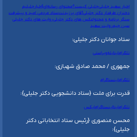
اخبار سعید جلیلی
جلیلی کیست؟
محتوای رسانه‌ای|اخبار
جلیلیم
دختران طرفدار دکتر جلیلی
آقای پرزیدنت
ستاد مردمی امید و پیشرفت
سنگر برنامه و محتوا
عکس های دکتر جلیلی
روایت های دکتر جلیلی
سین جیم
روایت سعید
ستاد جوانان دکتر جلیلی:
تلگرام
ایتا
بله
ویراستی
جمهوری / محمد صادق شهبازی:
تلگرام
اینستاگرام
قدرت برای ملت {ستاد دانشجویی دکتر جلیلی}:
تلگرام
ایتا
اینستاگرام
ایکس
محسن منصوری {رئیس ستاد انتخاباتی دکتر
جلیلی}: