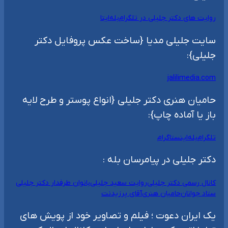
روایت های دکتر جلیلی در تلگرام
بله
ایتا
سایت جلیلی مدیا {ساخت عکس پروفایل دکتر
جلیلی}:
jalilimedia.com
حامیان هنری دکتر جلیلی {انواع پوستر و طرح لایه
باز یا آماده چاپ}:
تلگرام
بله
اینستاگرام
دکتر جلیلی در پیامرسان بله :
کانال رسمی دکتر جلیلی
روایت سعید جلیلی
بانوان طرفدار دکتر جلیلی
ستاد جوانان
حامیان هنری
آقای پرزیدنت
یک ایران دعوت ؛ فیلم و تصاویر خود از پویش های