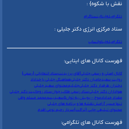
نقش با شکوه} :
تلگرام
بله
ایتا
اینستاگرام
ستاد مرکزی انرژی دکتر جلیلی :
تلگرام
بله
ایتا
واتساپ
فهرست کانال های ایتایی:
کانال اصلی و رسمی جلیلی
آقای پرزیدنت
ستاد انتخاباتی {رسمی}
روایت سعید
حامیان دکتر جلیلی
هماهنگی جلیلی با خداداد
دختران طرفدار دکتر جلیلی
جلیلیم
محتوای سعید جلیلی
هواداران دکتر جلیلی
ستاد رسمی طلاب جوان
ستاد روحانیت دکتر جلیلی
مقداد خداداد
موج – پویش به توان۵
سعیدیسم
محمد مسلم وافی
تنها مسیر آرامش
نقشه ها و برنامه های جلیلی
محتوای تبلیغی چاپی {تراکت}
سردار رحیم نوعی اقدم
فهرست کانال های تلگرامی: