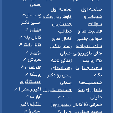
رسمی
صفحه اول
صفحه اول
وب سایت
شبهات و
کاوش در وبگاه
اصلی دکتر
سوالات
جدیدترین
جلیلی
فعالیت ها و
مطالب
کانال بله
سوابق جلیلی
کانال های
کانال ایتا
ساعت برنامه
رسمی دکتر
توییتر
های تلویزیونی
جلیلی
سروش
۳۵ روایت
زندگی نامه
ویراستی
سعید جلیلی از
رویدادهای
روبیکا
نگاه
پیش رو دکتر
اینستاگرام
شخصیت‌ها
جلیلی
{غیر رسمی}
دلایل رای به
حمایت مالی از
آپارات
جلیلی
ستاد
تلگرام {غیر
معرفی ۱۵ کانال
ویدیو : چرا
رسمی}
سعید جلیلی در
جلیلی؟