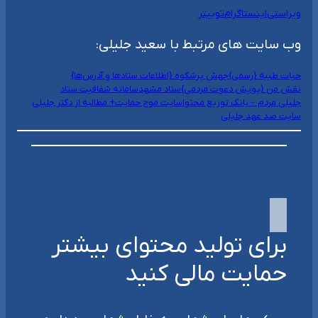
ویراستی
اینستاگرام
توییتر
وب سایت های مرتبط با سعید جلیلی:
حیات طیبه {رسمی}
جهش پرشکوه {اطلاعات ستادها و آدرس‌ها}
نقش من {پویش دعوت مردمی}
ستاد مشهد
سامانه شفافیت ستاد
جلیلی مردم – بانک توزیع محتوا
سایت موج حمایت+ مطالبه از دکتر جلیلی
سایت صد عهد جلیلی
برای تولید محتوای بیشتر
حمایت مالی کنید