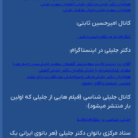
هواداران دکتر جلیلی
چرا دکتر جلیلی؟
حامیان سعید جلیلی
هواداران سعید جلیلی
بانوان طرفدار جلیلی
کانال امیرحسین ثابتی:
تلگرام
ایتا
روبیکا
ویراستی
ایکس
دکتر جلیلی در اینستاگرام:
آقای پرزیدنت
روایت سعید
نشر گفتمان سعید جلیلی
سین جیم مدیا
مقداد خداداد
مردم با جلیلی
حامیان دکتر جلیلی/اصلی
هواداران دکتر جلیلی
حرف روستا
جلیلی مدیا
قدرت برای ملت
محسن منصوری
آقای جمهور
کانال جلیلی شناسی {فیلم هایی از جلیلی که اولین
بار منتشر میشود}:
جلیلی شناسی در تلگرام
بله
ایتا
ستاد مرکزی بانوان دکتر جلیلی {هر بانوی ایرانی یک