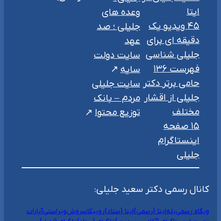
ایتا
وعده های
۴۵ ویدیو یک
جلیلی ؛ صد
دقیقه ای برای
عهد
جلیلی شناسی
سایت دولت
فهرست ۱۳۶
سایه
حامی برتر دکتر
سایت جلیلی
جلیلی از اقشار
مردم – بانک
مختلف
توزیع محتوا
۱۵ صفحه
اینستاگرام
جلیلی
کانال رسمی دکتر سعید جلیلی:
وبگاه رسمی
بله
ایتا {رسمی}
ایتا {ستاد}
روبیکا
سروش
ویراستی
آپارات