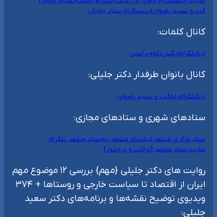
توییتر
اینستاگرام {آقای پرزیدنت}
تلگرام {ستاد}
تلگرام {اخبار}
گپ و نسیم رضوان
اینستاگرام ستاد جوانان
کانال کلمات:
ایتا
تلگرام
ایکس
بله
ویراستی
کانال بانوان طرفدار دکتر جلیلی:
ایتا
تلگرام
بله
گپ و نسیم رضوان
ستادهای شهری و ستادهای مجازی:
ستاد مرکزی مشهد ایتا
ستاد مشهد بله
ستاد مشهد تلگرام
سایت ستاد مشهد {تراکت و بروشور}
روایت های دکتر جلیلی {مهم} بررسی ۱۲ موضوع مهم
ایران از اقتصاد تا سیاست خارجی و روستاها + ۳۷۴
ویدیوی توضیح نقشه‌ها و برنامه‌های دکتر سعید
جلیلی: