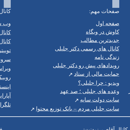
صفحات مهم:
کانال
صفحه اول
وب س
کاوش در وبگاه
کانال 
جدیدترین مطالب
کانال 
کانال های رسمی دکتر جلیلی
توییتر
زندگی نامه
سرو
رویدادهای پیش رو دکتر جلیلی
ویرا
حمایت مالی از ستاد
روبیک
ویدیو : چرا جلیلی؟
اینست
وعده های جلیلی ؛ صد عهد
آپارا
سایت دولت سایه
تلگرا
سایت جلیلی مردم – بانک توزیع محتوا
کانال آقای پرزیدنت:
ف