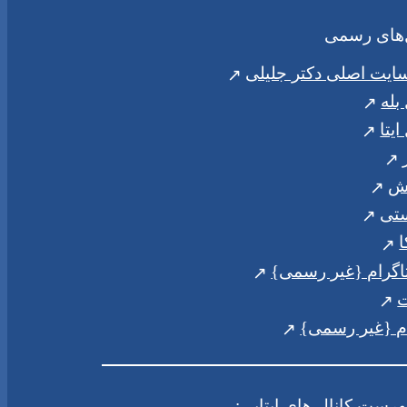
‌های رسمی
ایت اصلی دکتر جلیلی
بله
ایتا
ش
ستی
ا
اگرام {غیر رسمی}
ت
م {غیر رسمی}
هرست کانال های ایتایی: