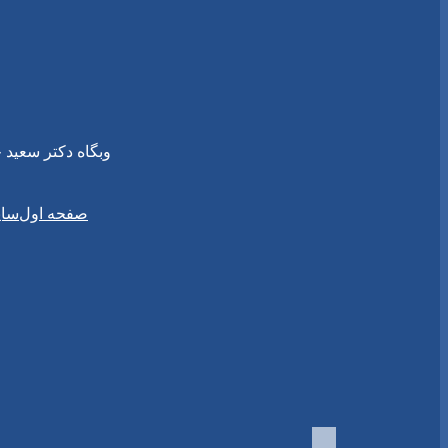
وبگاه دکتر سعید جلیلی {غیر رسمی} { .e57.ir
سای
صفحه اول