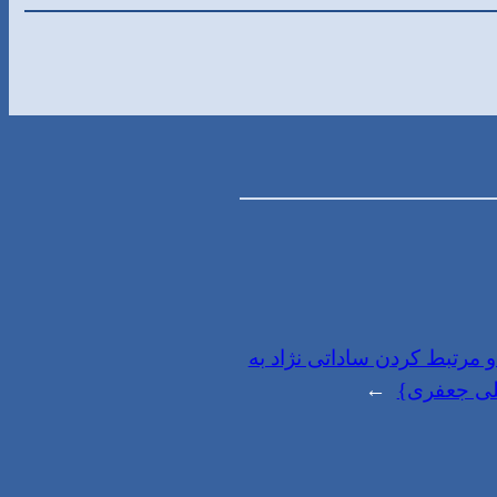
 و مرتبط کردن ساداتی نژاد به
علی جعفری}
→