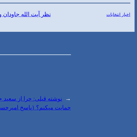
نظر آیت الله جاودان و
اخبار انتخابات
←
نوشته قبلی:
چرا از سعید 
حمایت میکنم؟ {پاسخ امیرحسین 