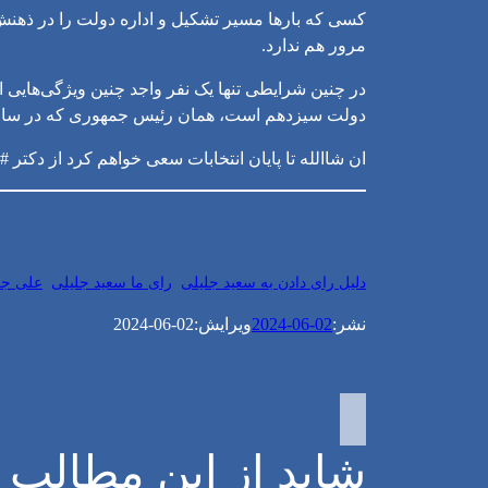
کسی که بارها مسیر تشکیل و اداره دولت را در ذهنش 
مرور هم ندارد.
در چنین شرایطی تنها یک نفر واجد چنین ویژگی‌هایی 
دولت سیزدهم است، همان رئیس جمهوری که در سال ۹۲ او را اصلح می‌دانست و شخصا از او دعوت کرد که در انتخابات ثبت نام 
ان شاالله تا پایان انتخابات سعی خواهم کرد از دکتر ‎#سعید_جلیلی بیشتر بنویسم. باشد که این انجام تکلیف، توشه‌ای برای آخرتم باشد.
دلیل رای دادن به سعید جلیلی
رای ما سعید جلیلی
علی ج
نشر:
2024-06-02
ویرایش:
2024-06-02
شاید از این مطالب خ