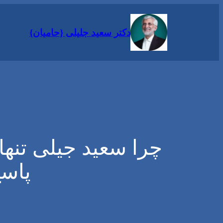
رفتن
به
دکتر سعید جلیلی {حامیان}
محتوا
چرا سعید جیلی تنه
پاسخ