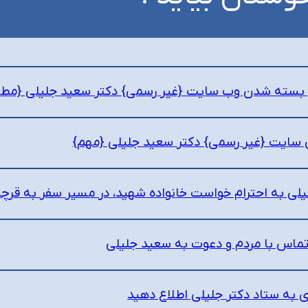
ل بسته شدن وب سایت {غیر رسمی} دکتر سعید جلیلی {مطالبی
ی سایت {غیر رسمی} دکتر سعید جلیلی {مهم}
یلی به احترام خواست خانواده شهید، در مسیر سفر به قرچ
ماس با مردم و دعوت به سعید جلیلی
 به ستاد دکتر جلیلی اطلاع دهید