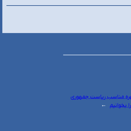
هره مناسب ریاست جمهوری
 بخوانیم
→