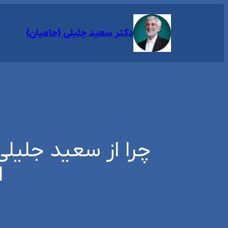
رفتن
به
دکتر سعید جلیلی {حامیان}
محتوا
چرا از سعید جلیل
ا