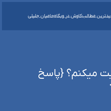
دترین مطالب
کاوش در وبگاه
حامیان جلیلی
یت میکنم؟ {پاسخ