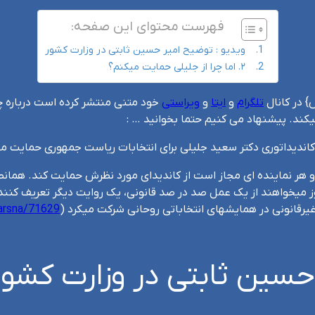
فهرست محتوای این صفحه:
ویدیو :‌ توضیح امیر حسین ثابتی در وزارت کشور
۲. اما چرا از جلیلی حمایت میکنم؟
} در کانال
تلگرام
و
ایتا
و
ویراستی
خود متنی منتشر کرده است درباره چر
ند. پیشنهاد می کنیم حتما بخوانید … :
 کاندیداتوری دکتر سعید جلیلی برای انتخابات ریاست جمهوری حمایت م
د و هر نماینده ای مجاز است از کاندیدای مورد نظرش حمایت کند‌. همان
یرقانونی در همایشهای انتخاباتی روحانی شرکت میکرد (
farsna/71629
 حسین ثابتی در وزارت کشور