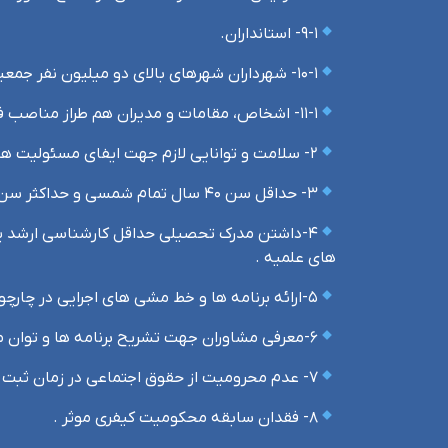
۹-۱- استانداران.
۱۰-۱- شهرداران شهرهای بالای دو میلیون نفر جمعیت .
۱۱-۱- اشخاص، مقامات و مدیران هم طراز مناصب فوق به تشخیص شورای نگهبان.
۲- سلامت و توانایی لازم جهت ایفای مسئولیت های ریاست جمهوری.
۳- حداقل سن ۴۰ سال تمام شمسی و حداکثر سن ۷۵ سال تمام شمسی در هنگام ثبت نام .
۴-داشتن مدرک تحصیلی حداقل کارشناسی ارشد یا 
های علمیه .
۵-ارائه برنامه ها و خط مشی های اجرایی در چارچوب صلاحیت و اختیارات قوه مجریه مبتنی بر اسناد بالادستی از جمله قانون اساسی و سیاست های کلی نظام .
۶-معرفی مشاوران جهت تشریح برنامه ها و توان مدیریتی .
۷- عدم محرومیت از حقوق اجتماعی در زمان ثبت نام .
۸- فقدان سابقه محکومیت کیفری موثر .