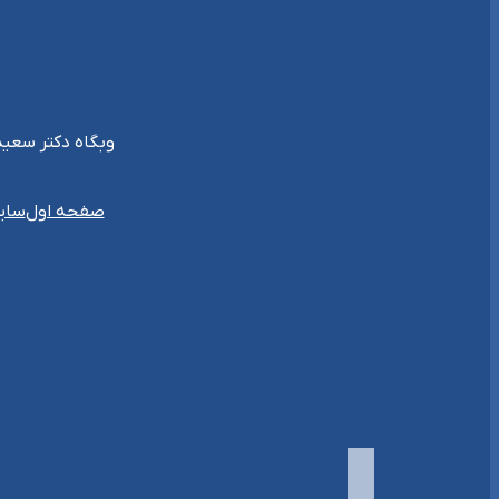
وبگاه دکتر سعید جلیلی {غیر رسمی} { 57.ir
سای
صفحه اول