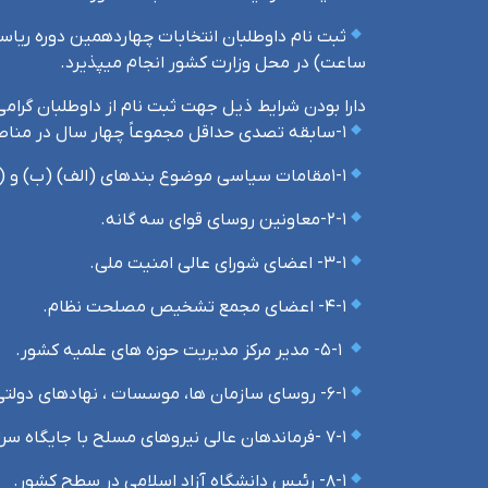
ساعت) در محل وزارت کشور انجام می­پذیرد.
دارا بودن شرایط ذیل جهت ثبت نام از داوطلبان گرامی
۱-سابقه تصدی حداقل مجموعاً چهار سال در مناصب ذیل که در احراز مدت جمع سابقه تصدی در یک یا چند مورد از مناصب مذکور کفایت می کند.
۱-۱مقامات سیاسی موضوع بندهای (الف) (ب) و ( ج) ماده (۷۱) قانون مدیریت خدمات کشوری مصوب ۱۳۸۶/۸/۷
۲-۱-معاونین روسای قوای سه گانه.
۳-۱- اعضای شورای عالی امنیت ملی.
۴-۱- اعضای مجمع تشخیص مصلحت نظام.
۵-۱- مدیر مرکز مدیریت حوزه های علمیه کشور.
۶-۱- روسای سازمان ها، موسسات ، نهادهای دولتی و موسسات و نهادهای عمومی غیر دولتی در سطح ملی.
۷-۱ -فرماندهان عالی نیروهای مسلح با جایگاه سرلشگری و بالاتر.
۸-۱- رئیس دانشگاه آزاد اسلامی در سطح کشور.