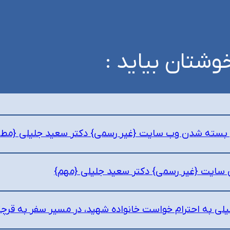
وشتان بیاید :
ل بسته شدن وب سایت {غیر رسمی} دکتر سعید جلیلی {مطالبی
ی سایت {غیر رسمی} دکتر سعید جلیلی {مهم}
یلی به احترام خواست خانواده شهید، در مسیر سفر به قرچ