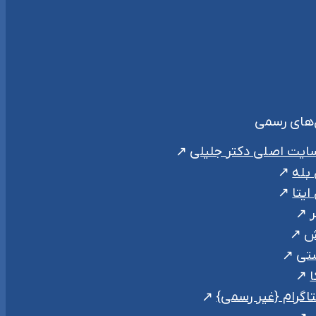
‌های رسمی
ایت اصلی دکتر جلیلی
 بله
ایتا
ر
ش
تی
ا
اگرام {غیر رسمی}