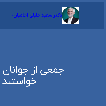
رفتن
به
دکتر سعید جلیلی {حامیان}
محتوا
جمعی از جوانان ا
خواستند تا به