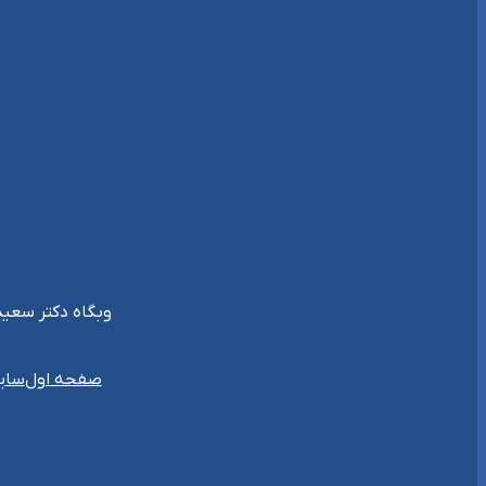
وبگاه دکتر سعید جلیلی {غیر رسمی} { 57.ir
سای
صفحه اول