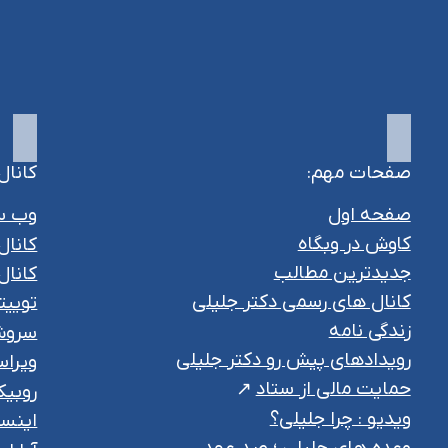
صفحات مهم:
کانال
صفحه اول
وب س
کاوش در وبگاه
کانال
جدیدترین مطالب
کانال 
کانال های رسمی دکتر جلیلی
توییت
زندگی نامه
سرو
رویدادهای پیش رو دکتر جلیلی
ویراس
حمایت مالی از ستاد
روبیک
ویدیو : چرا جلیلی؟
اینست