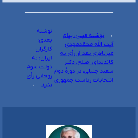
نوشته
←
نوشته قبلی:
پیام
بعدی:
آیت الله محمّدمهدی
کارگران
میرباقری بعد از رأی به
ایران: به
کاندیدای اصلح، دکتر
دولت سوم
سعید جلیلی، در دورۀ دوم
روحانی رأی
انتخابات ریاست جمهوری
ندید
→