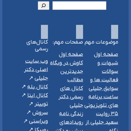
موضوعات مهم
صفحات مهم:
کانال‌های
رسمی
صفحه اول
صفحه اول
وب سایت
شبهات و
کاوش در وبگاه
اصلی دکتر
سوالات
جدیدترین
جلیلی
فعالیت ها و
مطالب
کانال بله
سوابق جلیلی
کانال های
کانال ایتا
ساعت برنامه
رسمی دکتر
توییتر
های تلویزیونی
جلیلی
سروش
۳۵ روایت
زندگی نامه
ویراستی
سعید جلیلی از
رویدادهای
روبیکا
نگاه
پیش رو دکتر