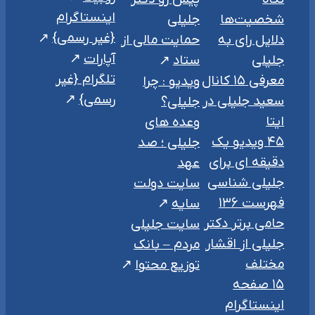
اینستاگرام
شخصیت‌ها
جلیلی
{غیر رسمی}
دلایل رای به
حمایت مالی از
آپارات
جلیلی
ستاد
تلگرام {غیر
معرفی ۱۵ کانال
ویدیو : چرا
رسمی}
سعید جلیلی در
جلیلی؟
ایتا
وعده های
۴۵ ویدیو یک
جلیلی ؛ صد
دقیقه ای برای
عهد
جلیلی شناسی
سایت دولت
فهرست ۱۳۶
سایه
حامی برتر دکتر
سایت جلیلی
جلیلی از اقشار
مردم – بانک
مختلف
توزیع محتوا
۱۵ صفحه
اینستاگرام