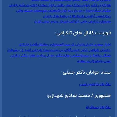
هواداران دکتر جلیلی
ستاد رسمی طلاب جوان
ستاد روحانیت دکتر جلیلی
مقداد خداداد
موج – پویش به توان۵
سعیدیسم
محمد مسلم وافی
تنها مسیر آرامش
نقشه ها و برنامه های جلیلی
محتوای تبلیغی چاپی {تراکت}
سردار رحیم نوعی اقدم
فهرست کانال های تلگرامی:
اخبار سعید جلیلی
جلیلی کیست؟
محتوای رسانه‌ای|اخبار
جلیلیم
دختران طرفدار دکتر جلیلی
آقای پرزیدنت
ستاد مردمی امید و پیشرفت
سنگر برنامه و محتوا
عکس های دکتر جلیلی
روایت های دکتر جلیلی
سین جیم
روایت سعید
ستاد جوانان دکتر جلیلی:
تلگرام
ایتا
بله
ویراستی
جمهوری / محمد صادق شهبازی:
تلگرام
اینستاگرام