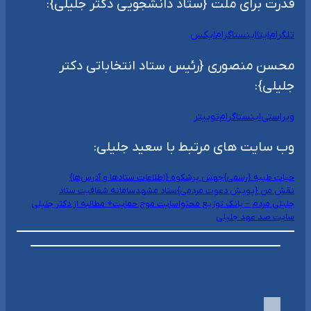
قدرت برای ملت {ستاد دانشجویی دکتر جلیلی}:
تلگرام
ایتا
اینستاگرام
ایکس
محسن منصوری {رئیس ستاد انتخاباتی دکتر
جلیلی}:
ویراستی
اینستاگرام
توییتر
وب سایت های مرتبط با سعید جلیلی:
حیات طیبه {رسمی}
جهش پرشکوه {اطلاعات ستادها و آدرس‌ها}
نقش من {پویش دعوت مردمی}
ستاد مشهد
سامانه شفافیت ستاد
جلیلی مردم – بانک توزیع محتوا
سایت موج حمایت+ مطالبه از دکتر جلیلی
سایت صد عهد جلیلی