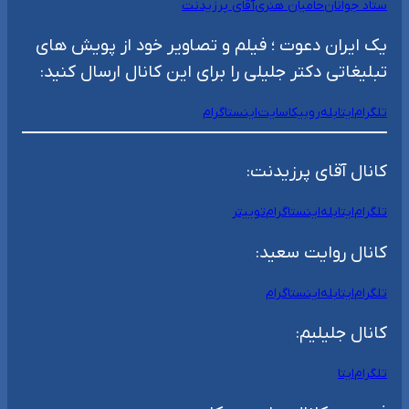
ستاد جوانان
حامیان هنری
آقای پرزیدنت
یک ایران دعوت ؛ فیلم و تصاویر خود از پویش های
تبلیغاتی دکتر جلیلی را برای این کانال ارسال کنید:
تلگرام
ایتا
بله
روبیکا
سایت
اینستاگرام
کانال آقای پرزیدنت:
تلگرام
ایتا
بله
اینستاگرام
توییتر
کانال روایت سعید:
تلگرام
ایتا
بله
اینستاگرام
کانال جلیلیم:
تلگرام
ایتا