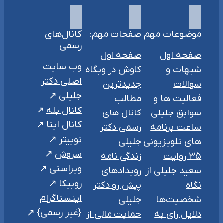
موضوعات مهم
صفحات مهم:
کانال‌های
رسمی
صفحه اول
صفحه اول
وب سایت
شبهات و
کاوش در وبگاه
اصلی دکتر
سوالات
جدیدترین
جلیلی
فعالیت ها و
مطالب
کانال بله
سوابق جلیلی
کانال های
کانال ایتا
ساعت برنامه
رسمی دکتر
توییتر
های تلویزیونی
جلیلی
سروش
۳۵ روایت
زندگی نامه
ویراستی
سعید جلیلی از
رویدادهای
روبیکا
نگاه
پیش رو دکتر
اینستاگرام
شخصیت‌ها
جلیلی
{غیر رسمی}
دلایل رای به
حمایت مالی از