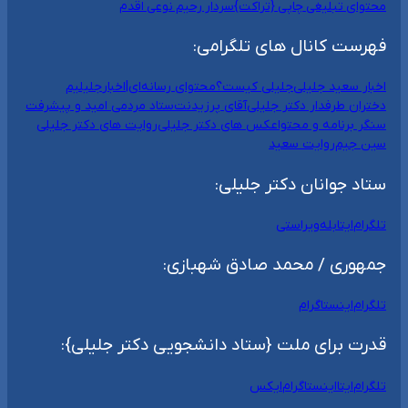
محتوای تبلیغی چاپی {تراکت}
سردار رحیم نوعی اقدم
فهرست کانال های تلگرامی:
اخبار سعید جلیلی
جلیلی کیست؟
محتوای رسانه‌ای|اخبار
جلیلیم
دختران طرفدار دکتر جلیلی
آقای پرزیدنت
ستاد مردمی امید و پیشرفت
سنگر برنامه و محتوا
عکس های دکتر جلیلی
روایت های دکتر جلیلی
سین جیم
روایت سعید
ستاد جوانان دکتر جلیلی:
تلگرام
ایتا
بله
ویراستی
جمهوری / محمد صادق شهبازی:
تلگرام
اینستاگرام
قدرت برای ملت {ستاد دانشجویی دکتر جلیلی}:
تلگرام
ایتا
اینستاگرام
ایکس