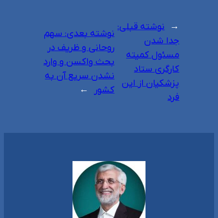
←
نوشته قبلی:
نوشته بعدی:
سهم
جدا شدن
روحانی و ظریف در
مسئول کمیته
بحث واکسن و وارد
کارگری ستاد
نشدن سریع آن به
پزشکیان از این
کشور
→
فرد