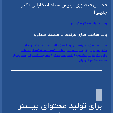
محسن منصوری {رئیس ستاد انتخاباتی دکتر
جلیلی}:
ویراستی
اینستاگرام
توییتر
وب سایت های مرتبط با سعید جلیلی:
حیات طیبه {رسمی}
جهش پرشکوه {اطلاعات ستادها و آدرس‌ها}
نقش من {پویش دعوت مردمی}
ستاد مشهد
سامانه شفافیت ستاد
جلیلی مردم – بانک توزیع محتوا
سایت موج حمایت+ مطالبه از دکتر جلیلی
سایت صد عهد جلیلی
برای تولید محتوای بیشتر