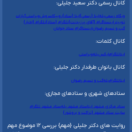
کانال رسمی دکتر سعید جلیلی:
وبگاه رسمی
بله
ایتا {رسمی}
ایتا {ستاد}
روبیکا
سروش
ویراستی
آپارات
توییتر
اینستاگرام {آقای پرزیدنت}
تلگرام {ستاد}
تلگرام {اخبار}
گپ و نسیم رضوان
اینستاگرام ستاد جوانان
کانال کلمات:
ایتا
تلگرام
ایکس
بله
ویراستی
کانال بانوان طرفدار دکتر جلیلی:
ایتا
تلگرام
بله
گپ و نسیم رضوان
ستادهای شهری و ستادهای مجازی:
ستاد مرکزی مشهد ایتا
ستاد مشهد بله
ستاد مشهد تلگرام
سایت ستاد مشهد {تراکت و بروشور}
روایت های دکتر جلیلی {مهم} بررسی ۱۲ موضوع مهم