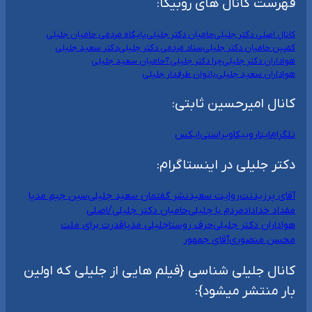
فهرست کانال های روبیکا:
کانال اصلی دکتر جلیلی
حامیان دکتر جلیلی
پایگاه مردمی حامیان جلیلی
کمپین حامیان دکتر جلیلی
ستاد مردمی دکتر جلیلی
دکتر سعید جلیلی
هواداران دکتر جلیلی
چرا دکتر جلیلی؟
حامیان سعید جلیلی
هواداران سعید جلیلی
بانوان طرفدار جلیلی
کانال امیرحسین ثابتی:
تلگرام
ایتا
روبیکا
ویراستی
ایکس
دکتر جلیلی در اینستاگرام:
آقای پرزیدنت
روایت سعید
نشر گفتمان سعید جلیلی
سین جیم مدیا
مقداد خداداد
مردم با جلیلی
حامیان دکتر جلیلی/اصلی
هواداران دکتر جلیلی
حرف روستا
جلیلی مدیا
قدرت برای ملت
محسن منصوری
آقای جمهور
کانال جلیلی شناسی {فیلم هایی از جلیلی که اولین
بار منتشر میشود}: