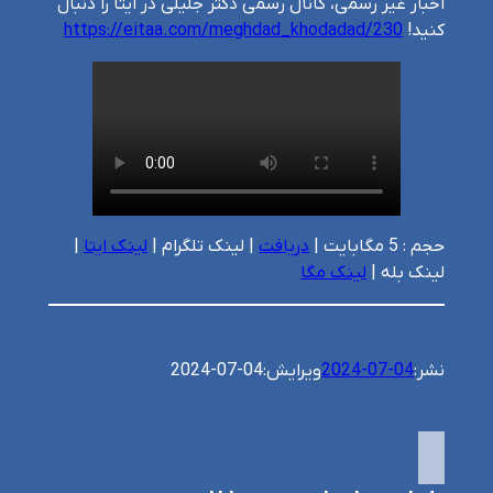
اخبار غیر رسمی، کانال رسمی دکتر جلیلی در ایتا را دنبال
کنید!
https://eitaa.com/meghdad_khodadad/230
حجم : 5 مگابایت |
دریافت
| لینک تلگرام |
لینک ایتا
|
لینک بله |
لینک مگا
نشر:
2024-07-04
ویرایش:
2024-07-04