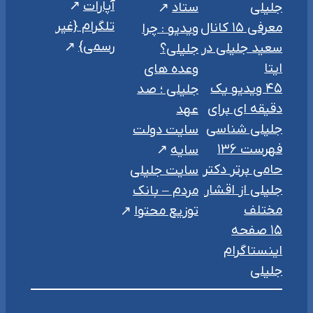
آپارات
جلیلی
ستاد
تلگرام {غیر
معرفی ۱۵ کانال
ویدیو : چرا
رسمی}
سعید جلیلی در
جلیلی؟
ایتا
وعده های
۴۵ ویدیو یک
جلیلی ؛ صد
دقیقه ای برای
عهد
جلیلی شناسی
سایت دولت
فهرست ۱۳۶
سایه
حامی برتر دکتر
سایت جلیلی
جلیلی از اقشار
مردم – بانک
مختلف
توزیع محتوا
۱۵ صفحه
اینستاگرام
جلیلی