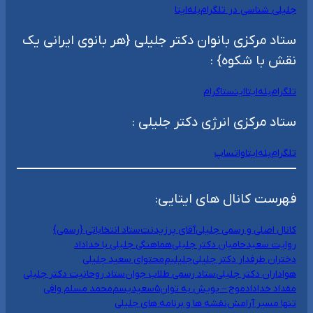
جلیلی شناسی در تلگرام
بله
ایتا
ستاد مرکزی بانوان دکتر جلیلی {هر بانوی ایرانی یک
نقش با شکوه} :
تلگرام
بله
ایتا
اینستاگرام
ستاد مرکزی انرژی دکتر جلیلی :
تلگرام
بله
ایتا
واتساپ
فهرست کانال های ایتایی:
کانال اصلی و رسمی جلیلی
آقای پرزیدنت
ستاد انتخاباتی {رسمی}
روایت سعید
حامیان دکتر جلیلی
هماهنگی جلیلی با خداداد
دختران طرفدار دکتر جلیلی
جلیلیم
محتوای سعید جلیلی
هواداران دکتر جلیلی
ستاد رسمی طلاب جوان
ستاد روحانیت دکتر جلیلی
مقداد خداداد
موج – پویش به توان۵
سعیدیسم
محمد مسلم وافی
تنها مسیر آرامش
نقشه ها و برنامه های جلیلی