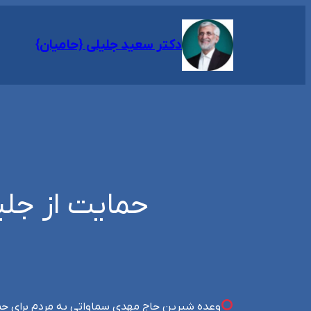
رفتن
به
دکتر سعید جلیلی {حامیان}
محتوا
حمایت از جلی
وعده شیرین حاج مهدی سماواتی به مردم برای حم