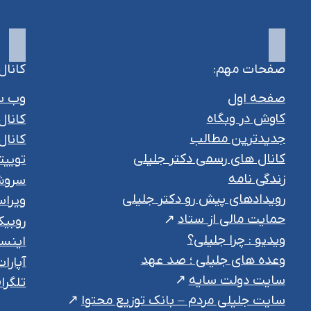
صفحات مهم:
کانال
صفحه اول
وب س
کاوش در وبگاه
کانال
جدیدترین مطالب
کانال 
کانال های رسمی دکتر جلیلی
توییت
زندگی نامه
سرو
رویدادهای پیش رو دکتر جلیلی
ویراس
حمایت مالی از ستاد
روبیک
ویدیو : چرا جلیلی؟
اینست
وعده های جلیلی ؛ صد عهد
آپارا
سایت دولت سایه
تلگرا
سایت جلیلی مردم – بانک توزیع محتوا