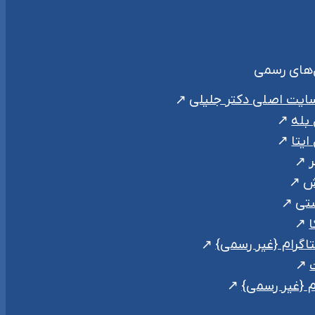
‌های رسمی
ایت اصلی دکتر جلیلی
 بله
ایتا
ر
ش
تی
ا
اگرام {غیر رسمی}
ت
م {غیر رسمی}