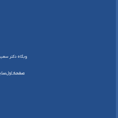
وبگاه دکتر سعید جلیلی {غیر رسمی} { 57.ir
سای
صفحه اول