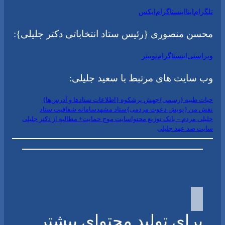
تلگرام
ایتا
اینستاگرام
ایکس
محسن منصوری {رئیس ستاد انتخاباتی دکتر جلیلی}:
ویراستی
اینستاگرام
توییتر
وب سایت های مرتبط با سعید جلیلی:
حیات طیبه {رسمی}
جهش پرشکوه {اطلاعات ستادها و آدرس‌ها}
نقش من {پویش دعوت مردمی}
ستاد مشهد
سامانه شفافیت ستاد
جلیلی مردم – بانک توزیع محتوا
سایت موج حمایت+ مطالبه از دکتر جلیلی
سایت صد عهد جلیلی
برای تولید محتوای بیشتر