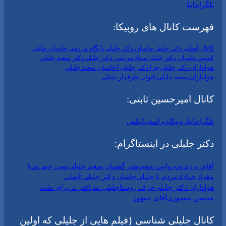
تلگرام
ایتا
فهرست کانال های روبیکا:
کانال اصلی دکتر جلیلی
حامیان دکتر جلیلی
پایگاه مردمی حامیان جلیلی
کمپین حامیان دکتر جلیلی
ستاد مردمی دکتر جلیلی
دکتر سعید جلیلی
هواداران دکتر جلیلی
چرا دکتر جلیلی؟
حامیان سعید جلیلی
هواداران سعید جلیلی
بانوان طرفدار جلیلی
کانال امیرحسین ثابتی:
تلگرام
ایتا
روبیکا
ویراستی
ایکس
دکتر جلیلی در اینستاگرام:
آقای پرزیدنت
روایت سعید
نشر گفتمان سعید جلیلی
سین جیم مدیا
مقداد خداداد
مردم با جلیلی
حامیان دکتر جلیلی/اصلی
هواداران دکتر جلیلی
حرف روستا
جلیلی مدیا
قدرت برای ملت
محسن منصوری
آقای جمهور
کانال جلیلی شناسی {فیلم هایی از جلیلی که اولین