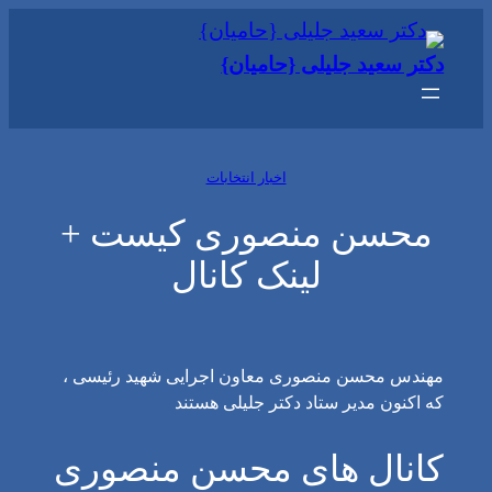
رفتن
به
دکتر سعید جلیلی {حامیان}
محتوا
اخبار انتخابات
محسن منصوری کیست +
لینک کانال
مهندس محسن منصوری معاون اجرایی شهید رئیسی ،
که اکنون مدیر ستاد دکتر جلیلی هستند
کانال های محسن منصوری