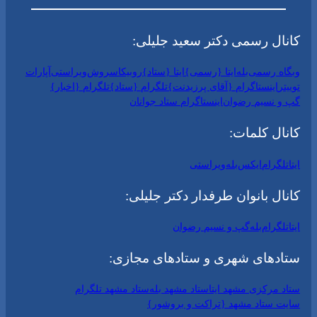
کانال رسمی دکتر سعید جلیلی:
وبگاه رسمی
بله
ایتا {رسمی}
ایتا {ستاد}
روبیکا
سروش
ویراستی
آپارات
توییتر
اینستاگرام {آقای پرزیدنت}
تلگرام {ستاد}
تلگرام {اخبار}
گپ و نسیم رضوان
اینستاگرام ستاد جوانان
کانال کلمات:
ایتا
تلگرام
ایکس
بله
ویراستی
کانال بانوان طرفدار دکتر جلیلی:
ایتا
تلگرام
بله
گپ و نسیم رضوان
ستادهای شهری و ستادهای مجازی:
ستاد مرکزی مشهد ایتا
ستاد مشهد بله
ستاد مشهد تلگرام
سایت ستاد مشهد {تراکت و بروشور}