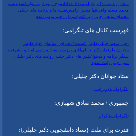
ستاد روحانیت دکتر جلیلی
مقداد خداداد
موج – پویش به توان۵
سعیدیسم
محمد مسلم وافی
تنها مسیر آرامش
نقشه ها و برنامه های جلیلی
محتوای تبلیغی چاپی {تراکت}
سردار رحیم نوعی اقدم
فهرست کانال های تلگرامی:
اخبار سعید جلیلی
جلیلی کیست؟
محتوای رسانه‌ای|اخبار
جلیلیم
دختران طرفدار دکتر جلیلی
آقای پرزیدنت
ستاد مردمی امید و پیشرفت
سنگر برنامه و محتوا
عکس های دکتر جلیلی
روایت های دکتر جلیلی
سین جیم
روایت سعید
ستاد جوانان دکتر جلیلی:
تلگرام
ایتا
بله
ویراستی
جمهوری / محمد صادق شهبازی:
تلگرام
اینستاگرام
قدرت برای ملت {ستاد دانشجویی دکتر جلیلی}: