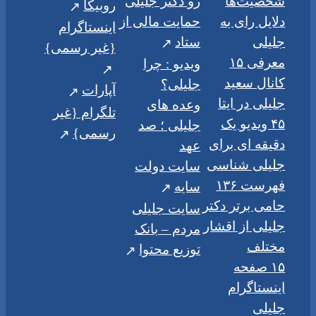
شخصیت‌ها
رو دکتر جلیلی
روبیکا
دلایل رای به
حمایت مالی از
اینستاگرام
جلیلی
ستاد
{غیر رسمی}
معرفی ۱۵
ویدیو : چرا
کانال سعید
جلیلی؟
آپارات
جلیلی در ایتا
وعده های
تلگرام {غیر
۴۵ ویدیو یک
جلیلی ؛ صد
رسمی}
دقیقه ای برای
عهد
جلیلی شناسی
سایت دولت
فهرست ۱۳۶
سایه
حامی برتر دکتر
سایت جلیلی
جلیلی از اقشار
مردم – بانک
مختلف
توزیع محتوا
۱۵ صفحه
اینستاگرام
جلیلی