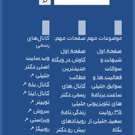
موضوعات مهم
صفحات مهم:
کانال‌های
رسمی
صفحه اول
صفحه اول
وب سایت
شبهات و
کاوش در وبگاه
اصلی دکتر
سوالات
جدیدترین
جلیلی
فعالیت ها و
مطالب
کانال بله
سوابق جلیلی
کانال های
کانال ایتا
ساعت برنامه
رسمی دکتر
توییتر
های تلویزیونی
جلیلی
سروش
۳۵ روایت
زندگی نامه
ویراستی
سعید جلیلی از
رویدادهای
روبیکا
نگاه
پیش رو دکتر