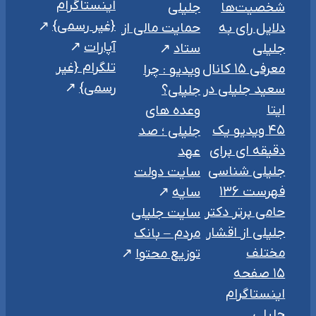
اینستاگرام
شخصیت‌ها
جلیلی
{غیر رسمی}
دلایل رای به
حمایت مالی از
آپارات
جلیلی
ستاد
تلگرام {غیر
معرفی ۱۵ کانال
ویدیو : چرا
رسمی}
سعید جلیلی در
جلیلی؟
ایتا
وعده های
۴۵ ویدیو یک
جلیلی ؛ صد
دقیقه ای برای
عهد
جلیلی شناسی
سایت دولت
فهرست ۱۳۶
سایه
حامی برتر دکتر
سایت جلیلی
جلیلی از اقشار
مردم – بانک
مختلف
توزیع محتوا
۱۵ صفحه
اینستاگرام
جلیلی