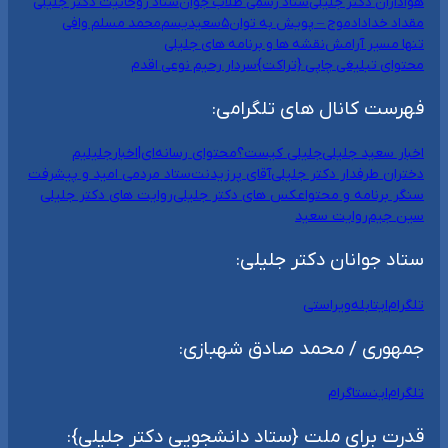
هواداران دکتر جلیلی
ستاد رسمی طلاب جوان
ستاد روحانیت دکتر جلیلی
مقداد خداداد
موج – پویش به توان۵
سعیدیسم
محمد مسلم وافی
تنها مسیر آرامش
نقشه ها و برنامه های جلیلی
محتوای تبلیغی چاپی {تراکت}
سردار رحیم نوعی اقدم
فهرست کانال های تلگرامی:
اخبار سعید جلیلی
جلیلی کیست؟
محتوای رسانه‌ای|اخبار
جلیلیم
دختران طرفدار دکتر جلیلی
آقای پرزیدنت
ستاد مردمی امید و پیشرفت
سنگر برنامه و محتوا
عکس های دکتر جلیلی
روایت های دکتر جلیلی
سین جیم
روایت سعید
ستاد جوانان دکتر جلیلی:
تلگرام
ایتا
بله
ویراستی
جمهوری / محمد صادق شهبازی:
تلگرام
اینستاگرام
قدرت برای ملت {ستاد دانشجویی دکتر جلیلی}: