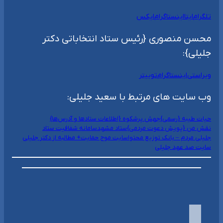
تلگرام
ایتا
اینستاگرام
ایکس
محسن منصوری {رئیس ستاد انتخاباتی دکتر
جلیلی}:
ویراستی
اینستاگرام
توییتر
وب سایت های مرتبط با سعید جلیلی:
حیات طیبه {رسمی}
جهش پرشکوه {اطلاعات ستادها و آدرس‌ها}
نقش من {پویش دعوت مردمی}
ستاد مشهد
سامانه شفافیت ستاد
جلیلی مردم – بانک توزیع محتوا
سایت موج حمایت+ مطالبه از دکتر جلیلی
سایت صد عهد جلیلی