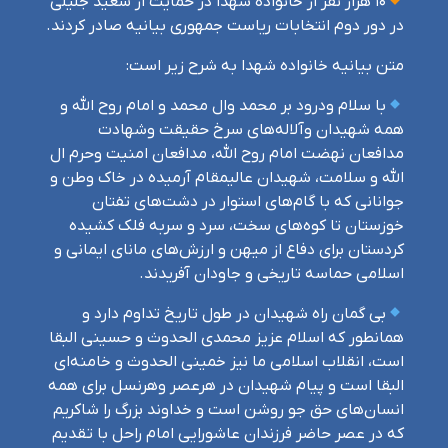
۱۰ هزار نفر از خانواده شهدا در حمایت از سعید جلیلی
در دور دوم انتخابات ریاست جمهوری بیانیه صادر کردند.
متن بیانیه خانواده شهدا به شرح زیر است:
با سلام ودرود بر محمد وال محمد و امام روح الله و
همه شهیدان وآلاله‌های سرخ حقیقت وشهادت
مدافعان نهضت امام روح الله، مدافعان امنیت وحرم ال
الله و سلامت، شهیدان عالیمقام آرمیده در خاک وطن و
جوانانی که با گام‌های استوار در دشت‌های تفتان
خوزستان تا کوه‌های سخت، سرد و سربه فلک کشیده
کردستان برای دفاع از میهن و ارزش‌های مانای ایمانی و
اسلامی حماسه تاریخی و جاودان آفریدند.
بی گمان راه شهیدان در طول تاریخ تداوم دارد و
همانطور که اسلام عزیز محمدی الحدوث و حسینی البقا
است، انقلاب اسلامی ما نیز خمینی الحدوث و خامنه‌ای
البقا است و پیام شهیدان در هرعصر وهرنسل برای همه
انسان‌های حق جو روشن است و خداوند بزرگ را شاکریم
که در عصر حاضر فرزندان عاشورایی امام راحل با تقدیم