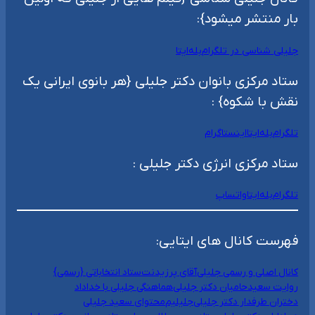
بار منتشر میشود}:
جلیلی شناسی در تلگرام
بله
ایتا
ستاد مرکزی بانوان دکتر جلیلی {هر بانوی ایرانی یک
نقش با شکوه} :
تلگرام
بله
ایتا
اینستاگرام
ستاد مرکزی انرژی دکتر جلیلی :
تلگرام
بله
ایتا
واتساپ
فهرست کانال های ایتایی:
کانال اصلی و رسمی جلیلی
آقای پرزیدنت
ستاد انتخاباتی {رسمی}
روایت سعید
حامیان دکتر جلیلی
هماهنگی جلیلی با خداداد
دختران طرفدار دکتر جلیلی
جلیلیم
محتوای سعید جلیلی