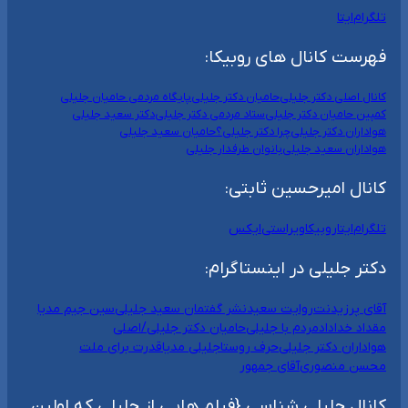
تلگرام
ایتا
فهرست کانال های روبیکا:
کانال اصلی دکتر جلیلی
حامیان دکتر جلیلی
پایگاه مردمی حامیان جلیلی
کمپین حامیان دکتر جلیلی
ستاد مردمی دکتر جلیلی
دکتر سعید جلیلی
هواداران دکتر جلیلی
چرا دکتر جلیلی؟
حامیان سعید جلیلی
هواداران سعید جلیلی
بانوان طرفدار جلیلی
کانال امیرحسین ثابتی:
تلگرام
ایتا
روبیکا
ویراستی
ایکس
دکتر جلیلی در اینستاگرام:
آقای پرزیدنت
روایت سعید
نشر گفتمان سعید جلیلی
سین جیم مدیا
مقداد خداداد
مردم با جلیلی
حامیان دکتر جلیلی/اصلی
هواداران دکتر جلیلی
حرف روستا
جلیلی مدیا
قدرت برای ملت
محسن منصوری
آقای جمهور
کانال جلیلی شناسی {فیلم هایی از جلیلی که اولین