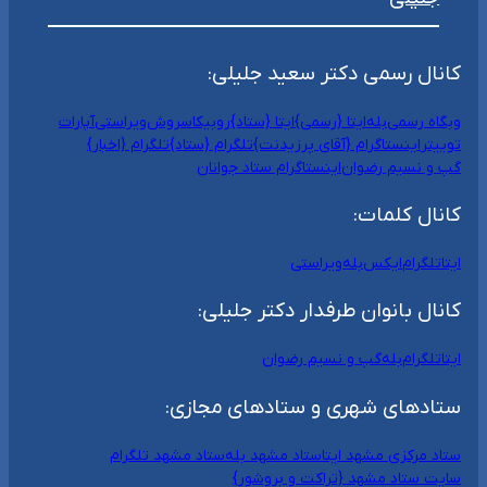
کانال رسمی دکتر سعید جلیلی:
وبگاه رسمی
بله
ایتا {رسمی}
ایتا {ستاد}
روبیکا
سروش
ویراستی
آپارات
توییتر
اینستاگرام {آقای پرزیدنت}
تلگرام {ستاد}
تلگرام {اخبار}
گپ و نسیم رضوان
اینستاگرام ستاد جوانان
کانال کلمات:
ایتا
تلگرام
ایکس
بله
ویراستی
کانال بانوان طرفدار دکتر جلیلی:
ایتا
تلگرام
بله
گپ و نسیم رضوان
ستادهای شهری و ستادهای مجازی:
ستاد مرکزی مشهد ایتا
ستاد مشهد بله
ستاد مشهد تلگرام
سایت ستاد مشهد {تراکت و بروشور}