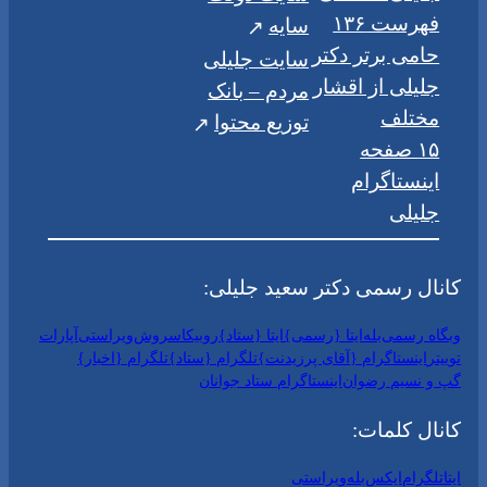
فهرست ۱۳۶
سایه
حامی برتر دکتر
سایت جلیلی
جلیلی از اقشار
مردم – بانک
مختلف
توزیع محتوا
۱۵ صفحه
اینستاگرام
جلیلی
کانال رسمی دکتر سعید جلیلی:
وبگاه رسمی
بله
ایتا {رسمی}
ایتا {ستاد}
روبیکا
سروش
ویراستی
آپارات
توییتر
اینستاگرام {آقای پرزیدنت}
تلگرام {ستاد}
تلگرام {اخبار}
گپ و نسیم رضوان
اینستاگرام ستاد جوانان
کانال کلمات:
ایتا
تلگرام
ایکس
بله
ویراستی