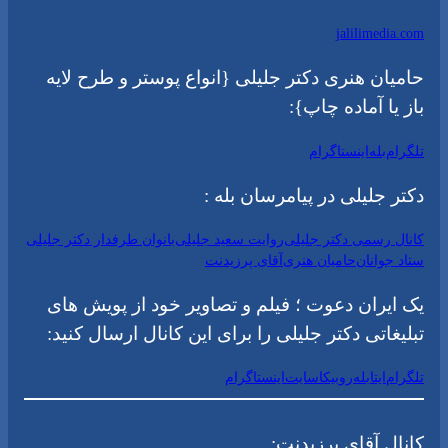
jalilimedia.com
حامیان هنری دکتر جلیلی {انواع پوستر و طرح لایه
باز یا آماده چاپ}:
تلگرام
بله
اینستاگرام
دکتر جلیلی در پیامرسان بله :
کانال رسمی دکتر جلیلی
روایت سعید جلیلی
بانوان طرفدار دکتر جلیلی
ستاد جوانان
حامیان هنری
آقای پرزیدنت
یک ایران دعوت ؛ فیلم و تصاویر خود از پویش های
تبلیغاتی دکتر جلیلی را برای این کانال ارسال کنید:
تلگرام
ایتا
بله
روبیکا
سایت
اینستاگرام
کانال آقای پرزیدنت: