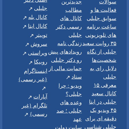
سوالات
جدیدترین
جلیلی
فعالیت ها و
مطالب
کانال بله
سوابق جلیلی
کانال های
کانال ایتا
ساعت برنامه
رسمی دکتر
های تلویزیونی
جلیلی
توییتر
۳۵ روایت سعید
زندگی نامه
سروش
جلیلی از نگاه
رویدادهای پیش
ویراستی
شخصیت‌ها
رو دکتر جلیلی
روبیکا
دلایل رای به
حمایت مالی از
اینستاگرام
جلیلی
ستاد
{غیر رسمی}
معرفی ۱۵
ویدیو : چرا
کانال سعید
جلیلی؟
آپارات
جلیلی در ایتا
وعده های
تلگرام {غیر
۴۵ ویدیو یک
جلیلی ؛ صد
رسمی}
دقیقه ای برای
عهد
جلیلی شناسی
سایت دولت