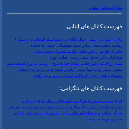
تلگرام
بله
ایتا
واتساپ
فهرست کانال های ایتایی:
کانال اصلی و رسمی جلیلی
آقای پرزیدنت
ستاد انتخاباتی {رسمی}
روایت سعید
حامیان دکتر جلیلی
هماهنگی جلیلی با خداداد
دختران طرفدار دکتر جلیلی
جلیلیم
محتوای سعید جلیلی
هواداران دکتر جلیلی
ستاد رسمی طلاب جوان
ستاد روحانیت دکتر جلیلی
مقداد خداداد
موج – پویش به توان۵
سعیدیسم
محمد مسلم وافی
تنها مسیر آرامش
نقشه ها و برنامه های جلیلی
محتوای تبلیغی چاپی {تراکت}
سردار رحیم نوعی اقدم
فهرست کانال های تلگرامی:
اخبار سعید جلیلی
جلیلی کیست؟
محتوای رسانه‌ای|اخبار
جلیلیم
دختران طرفدار دکتر جلیلی
آقای پرزیدنت
ستاد مردمی امید و پیشرفت
سنگر برنامه و محتوا
عکس های دکتر جلیلی
روایت های دکتر جلیلی
سین جیم
روایت سعید