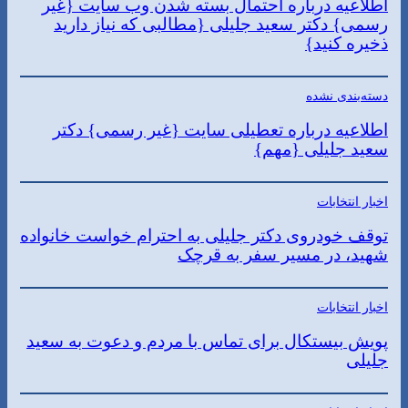
اطلاعیه درباره احتمال بسته شدن وب سایت {غیر
رسمی} دکتر سعید جلیلی {مطالبی که نیاز دارید
ذخیره کنید}
دسته‌بندی نشده
اطلاعیه درباره تعطیلی سایت {غیر رسمی} دکتر
سعید جلیلی {مهم}
اخبار انتخابات
توقف خودروی دکتر جلیلی به احترام خواست خانواده
شهید، در مسیر سفر به قرچک
اخبار انتخابات
پویش بیستکال برای تماس با مردم و دعوت به سعید
جلیلی