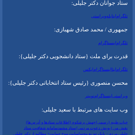
ستاد جوانان دکتر جلیلی:
تلگرام
ایتا
بله
ویراستی
جمهوری / محمد صادق شهبازی:
تلگرام
اینستاگرام
قدرت برای ملت {ستاد دانشجویی دکتر جلیلی}:
تلگرام
ایتا
اینستاگرام
ایکس
محسن منصوری {رئیس ستاد انتخاباتی دکتر جلیلی}:
ویراستی
اینستاگرام
توییتر
وب سایت های مرتبط با سعید جلیلی:
حیات طیبه {رسمی}
جهش پرشکوه {اطلاعات ستادها و آدرس‌ها}
نقش من {پویش دعوت مردمی}
ستاد مشهد
سامانه شفافیت ستاد
جلیلی مردم – بانک توزیع محتوا
سایت موج حمایت+ مطالبه از دکتر جلیلی