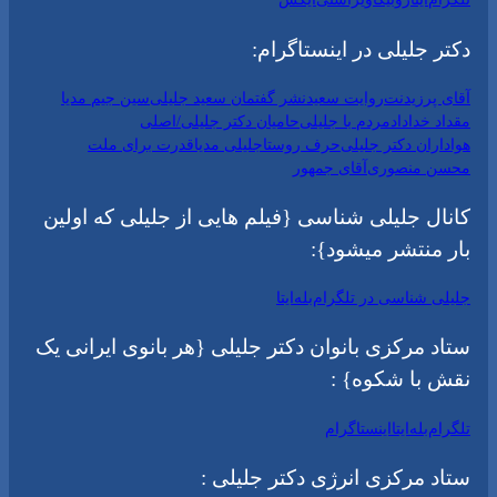
دکتر جلیلی در اینستاگرام:
آقای پرزیدنت
روایت سعید
نشر گفتمان سعید جلیلی
سین جیم مدیا
مقداد خداداد
مردم با جلیلی
حامیان دکتر جلیلی/اصلی
هواداران دکتر جلیلی
حرف روستا
جلیلی مدیا
قدرت برای ملت
محسن منصوری
آقای جمهور
کانال جلیلی شناسی {فیلم هایی از جلیلی که اولین
بار منتشر میشود}:
جلیلی شناسی در تلگرام
بله
ایتا
ستاد مرکزی بانوان دکتر جلیلی {هر بانوی ایرانی یک
نقش با شکوه} :
تلگرام
بله
ایتا
اینستاگرام
ستاد مرکزی انرژی دکتر جلیلی :