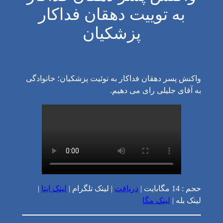
به توییت دهقان فداکار
پزشکیان
واکنش پسر دهقان فداکار به توئیت پزشکیان؛ خانوادگی
به آقای جلیلی رای می دهیم.
حجم : 14 مگابایت |
دریافت
| لینک تلگرام |
لینک ایتا
|
لینک بله |
لینک مگا