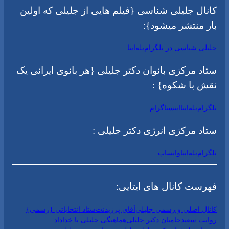
کانال جلیلی شناسی {فیلم هایی از جلیلی که اولین
بار منتشر میشود}:
جلیلی شناسی در تلگرام
بله
ایتا
ستاد مرکزی بانوان دکتر جلیلی {هر بانوی ایرانی یک
نقش با شکوه} :
تلگرام
بله
ایتا
اینستاگرام
ستاد مرکزی انرژی دکتر جلیلی :
تلگرام
بله
ایتا
واتساپ
فهرست کانال های ایتایی:
کانال اصلی و رسمی جلیلی
آقای پرزیدنت
ستاد انتخاباتی {رسمی}
روایت سعید
حامیان دکتر جلیلی
هماهنگی جلیلی با خداداد