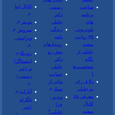
کانال ایتا
ساعت
رسمی
برنامه
دکتر
های
جلیلی
توییتر
تلویزیونی
زندگی
سروش
۳۵ روایت
نامه
ویراستی
سعید
رویدادهای
جلیلی از
پیش رو
روبیکا
نگاه
دکتر
اینستاگرا
شخصیت‌ه
جلیلی
م {غیر
ا
حمایت
رسمی}
دلایل رای
مالی از
به جلیلی
ستاد
آپارات
معرفی ۱۵
ویدیو :
تلگرام
کانال
چرا
{غیر
سعید
جلیلی؟
رسمی}