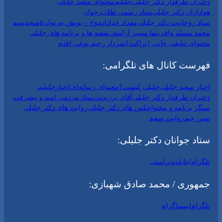
دختران طرفدار دکتر جلیلی
جلیلیم
محتوای سعید جلیلی
هواداران دکتر جلیلی
ستاد رسمی طلاب جوان
ستاد روحانیت دکتر جلیلی
مقداد خداداد
موج – پویش به توان۵
سعیدیسم
محمد مسلم وافی
تنها مسیر آرامش
نقشه ها و برنامه های جلیلی
محتوای تبلیغی چاپی {تراکت}
سردار رحیم نوعی اقدم
فهرست کانال های تلگرامی:
اخبار سعید جلیلی
جلیلی کیست؟
محتوای رسانه‌ای|اخبار
جلیلیم
دختران طرفدار دکتر جلیلی
آقای پرزیدنت
ستاد مردمی امید و پیشرفت
سنگر برنامه و محتوا
عکس های دکتر جلیلی
روایت های دکتر جلیلی
سین جیم
روایت سعید
ستاد جوانان دکتر جلیلی:
تلگرام
ایتا
بله
ویراستی
جمهوری / محمد صادق شهبازی:
تلگرام
اینستاگرام