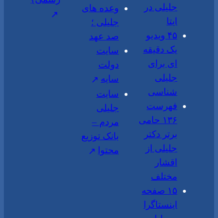
جلیلی در
وعده های
ایتا
جلیلی ؛
۴۵ ویدیو
صد عهد
یک دقیقه
سایت
ای برای
دولت
جلیلی
سایه
شناسی
سایت
فهرست
جلیلی
۱۳۶ حامی
مردم –
برتر دکتر
بانک توزیع
جلیلی از
محتوا
اقشار
مختلف
۱۵ صفحه
اینستاگرا