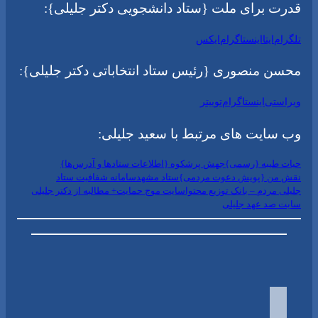
قدرت برای ملت {ستاد دانشجویی دکتر جلیلی}:
تلگرام
ایتا
اینستاگرام
ایکس
محسن منصوری {رئیس ستاد انتخاباتی دکتر جلیلی}:
ویراستی
اینستاگرام
توییتر
وب سایت های مرتبط با سعید جلیلی:
حیات طیبه {رسمی}
جهش پرشکوه {اطلاعات ستادها و آدرس‌ها}
نقش من {پویش دعوت مردمی}
ستاد مشهد
سامانه شفافیت ستاد
جلیلی مردم – بانک توزیع محتوا
سایت موج حمایت+ مطالبه از دکتر جلیلی
سایت صد عهد جلیلی