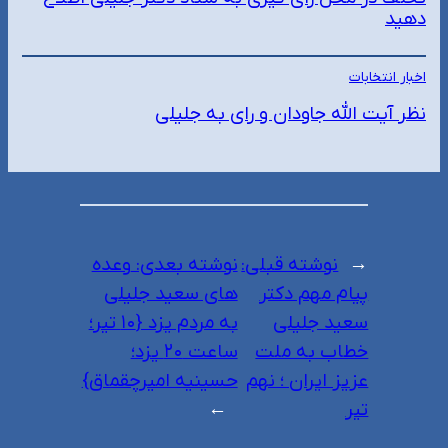
دهید
اخبار انتخابات
نظر آیت الله جاودان و رای به جلیلی
←
نوشته قبلی:
نوشته بعدی:
وعده
پیام مهم دکتر
های سعید جلیلی
سعید جلیلی
به مردم یزد {۱۰ تیر؛
خطاب به ملت
ساعت ۲۰ یزد؛
عزیز ایران ؛ نهم
حسینیه امیرچقماق}
تیر
→