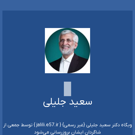
سعید جلیلی
وبگاه دکتر سعید جلیلی {غیر رسمی} { jalili.e57.ir } توسط جمعی از
شاگردان ایشان بروزرسانی می‌شود