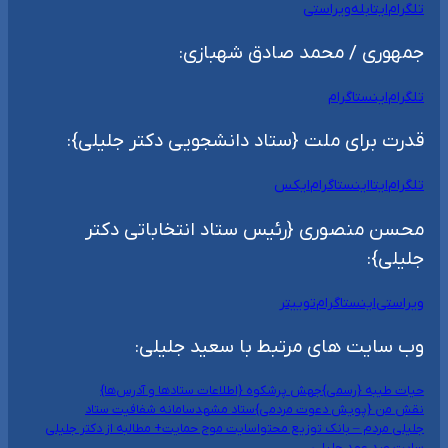
تلگرام
ایتا
بله
ویراستی
جمهوری / محمد صادق شهبازی:
تلگرام
اینستاگرام
قدرت برای ملت {ستاد دانشجویی دکتر جلیلی}:
تلگرام
ایتا
اینستاگرام
ایکس
محسن منصوری {رئیس ستاد انتخاباتی دکتر
جلیلی}:
ویراستی
اینستاگرام
توییتر
وب سایت های مرتبط با سعید جلیلی:
حیات طیبه {رسمی}
جهش پرشکوه {اطلاعات ستادها و آدرس‌ها}
نقش من {پویش دعوت مردمی}
ستاد مشهد
سامانه شفافیت ستاد
جلیلی مردم – بانک توزیع محتوا
سایت موج حمایت+ مطالبه از دکتر جلیلی
سایت صد عهد جلیلی