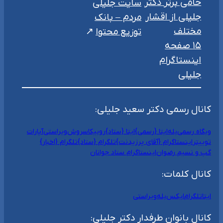
حامی برتر دکتر
سایت جلیلی
جلیلی از اقشار
مردم – بانک
مختلف
توزیع محتوا
۱۵ صفحه
اینستاگرام
جلیلی
کانال رسمی دکتر سعید جلیلی:
وبگاه رسمی
بله
ایتا {رسمی}
ایتا {ستاد}
روبیکا
سروش
ویراستی
آپارات
توییتر
اینستاگرام {آقای پرزیدنت}
تلگرام {ستاد}
تلگرام {اخبار}
گپ و نسیم رضوان
اینستاگرام ستاد جوانان
کانال کلمات:
ایتا
تلگرام
ایکس
بله
ویراستی
کانال بانوان طرفدار دکتر جلیلی: