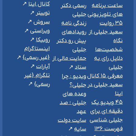
کانال ایتا
ساعت برنامه
رسمی دکتر
توییتر
های تلویزیونی
جلیلی
سروش
۳۵ روایت
زندگی نامه
ویراستی
سعید جلیلی از
رویدادهای
روبیکا
نگاه
پیش رو دکتر
اینستاگرام
شخصیت‌ها
جلیلی
{غیر رسمی}
دلایل رای به
حمایت مالی از
آپارات
جلیلی
ستاد
تلگرام {غیر
معرفی ۱۵ کانال
ویدیو : چرا
رسمی}
سعید جلیلی در
جلیلی؟
ایتا
وعده های
۴۵ ویدیو یک
جلیلی ؛ صد
دقیقه ای برای
عهد
جلیلی شناسی
سایت دولت
فهرست ۱۳۶
سایه