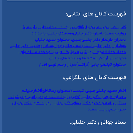
فهرست کانال های ایتایی:
کانال اصلی و رسمی جلیلی
آقای پرزیدنت
ستاد انتخاباتی {رسمی}
روایت سعید
حامیان دکتر جلیلی
هماهنگی جلیلی با خداداد
دختران طرفدار دکتر جلیلی
جلیلیم
محتوای سعید جلیلی
هواداران دکتر جلیلی
ستاد رسمی طلاب جوان
ستاد روحانیت دکتر جلیلی
مقداد خداداد
موج – پویش به توان۵
سعیدیسم
محمد مسلم وافی
تنها مسیر آرامش
نقشه ها و برنامه های جلیلی
محتوای تبلیغی چاپی {تراکت}
سردار رحیم نوعی اقدم
فهرست کانال های تلگرامی:
اخبار سعید جلیلی
جلیلی کیست؟
محتوای رسانه‌ای|اخبار
جلیلیم
دختران طرفدار دکتر جلیلی
آقای پرزیدنت
ستاد مردمی امید و پیشرفت
سنگر برنامه و محتوا
عکس های دکتر جلیلی
روایت های دکتر جلیلی
سین جیم
روایت سعید
ستاد جوانان دکتر جلیلی: