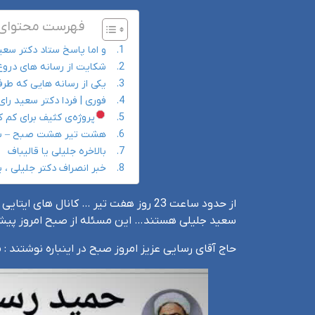
فهرست محتوای 
و اما پاسخ ستاد دکتر سع
شکایت از رسانه های دروغ 
یکی از رسانه هایی که طرف
فوری | فردا دکتر سعید را
پروژه‌ی کثیف برای کم ک
هشت تیر هشت صبح – سعی
بالاخره جلیلی یا قالیباف
خبر انصراف دکتر جلیلی ،
از حدود ساعت 23 روز هفت تیر … کانال
سعید جلیلی هستند… این مسئله از صبح امروز پیش
حاج آقای رسایی عزیز امروز صبح در اینباره نوشتند :