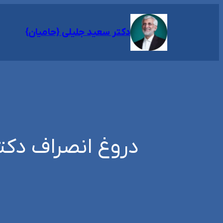
رفتن
به
دکتر سعید جلیلی {حامیان}
محتوا
دروغ انصراف دکت