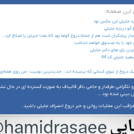
این صفحه:
ید جلیلی این عکس بود
گو درباره جلیلی
دار پزشکیان است هم از جمله دروغ گوها بود که بعدا خبرش را اصلاح کرد…
ی خود را به صندوق خواهد انداخت
ردن رای های دکتر جلیلی
د جلیلی کد 44
 یک دروغ از سوی کسانی که ترسیده اند… جدیدترین توییت : من روی همه‌ی #
 های ایتایی و تلگرامی طرفدار و حامی باقر قالیباف به صورت گسترده ای در ح
 بینی شده بود …
 مراقب این عملیات روانی و خبر دروغ انصراف جلیلی باشید.