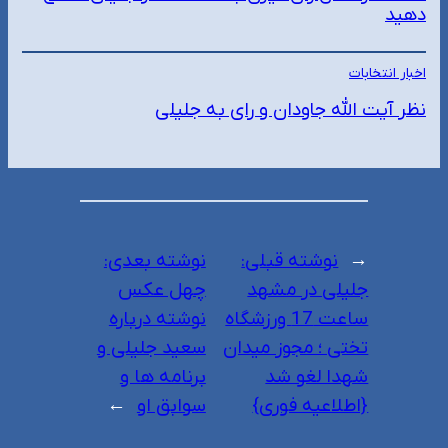
دهید
اخبار انتخابات
نظر آیت الله جاودان و رای به جلیلی
←
نوشته قبلی:
نوشته بعدی:
جلیلی در مشهد
چهل عکس
ساعت 17 ورزشگاه
نوشته درباره
تختی ؛ مجوز میدان
سعید جلیلی و
شهدا لغو شد
برنامه ها و
{اطلاعیه فوری}
سوابق او
→