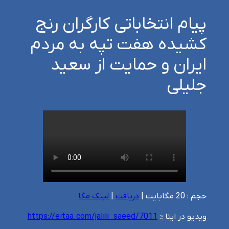
پیام انتخاباتی کارگران رنج
کشیده هفت تپه به مردم
ایران و حمایت از سعید
جلیلی
حجم : 20 مگابایت |
دریافت
|
لینک مگا
ویدیو در ایتا ؛:
https://eitaa.com/jalili_saeed/7011