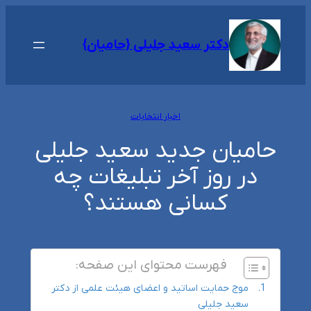
رفتن
به
دکتر سعید جلیلی {حامیان}
محتوا
اخبار انتخابات
حامیان جدید سعید جلیلی
در روز آخر تبلیغات چه
کسانی هستند؟
فهرست محتوای این صفحه:
موج حمایت اساتید و اعضای هیئت علمی از دکتر
سعید جلیلی