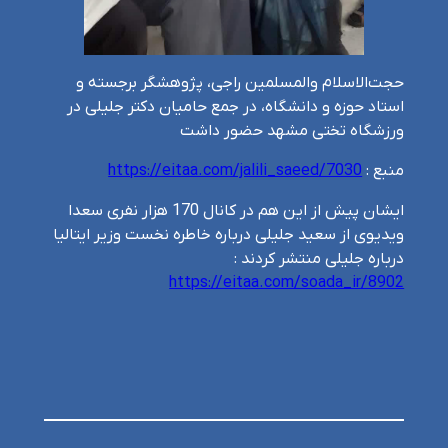
حجت‌الاسلام والمسلمین راجی، پژوهشگر برجسته و
استاد حوزه و دانشگاه، در جمع حامیان دکتر جلیلی در
ورزشگاه تختی مشهد حضور داشت
منبع :
https://eitaa.com/jalili_saeed/7030
ایشان پیش از این هم در کانال 170 هزار نفری سعدا
ویدیوی از سعید جلیلی درباره خاطره نخست وزیر ایتالیا
درباره جلیلی منتشر کردند :
https://eitaa.com/soada_ir/8902