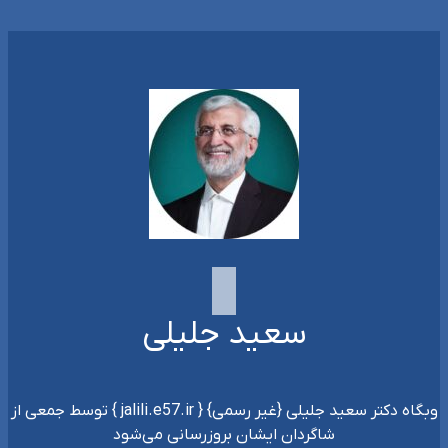
سعید جلیلی
وبگاه دکتر سعید جلیلی {غیر رسمی} { jalili.e57.ir } توسط جمعی از
شاگردان ایشان بروزرسانی می‌شود