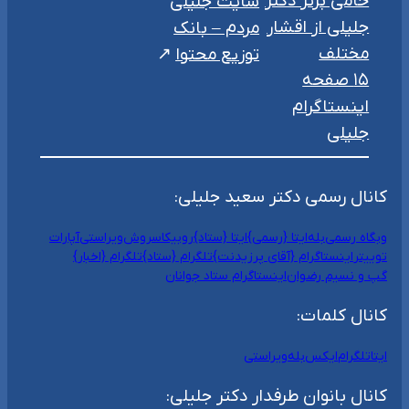
حامی برتر دکتر
سایت جلیلی
جلیلی از اقشار
مردم – بانک
مختلف
توزیع محتوا
۱۵ صفحه
اینستاگرام
جلیلی
کانال رسمی دکتر سعید جلیلی:
وبگاه رسمی
بله
ایتا {رسمی}
ایتا {ستاد}
روبیکا
سروش
ویراستی
آپارات
توییتر
اینستاگرام {آقای پرزیدنت}
تلگرام {ستاد}
تلگرام {اخبار}
گپ و نسیم رضوان
اینستاگرام ستاد جوانان
کانال کلمات:
ایتا
تلگرام
ایکس
بله
ویراستی
کانال بانوان طرفدار دکتر جلیلی: