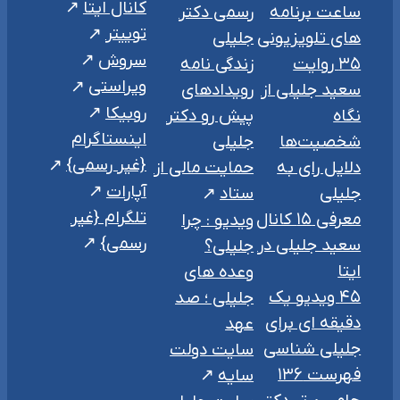
کانال ایتا
ساعت برنامه
رسمی دکتر
توییتر
های تلویزیونی
جلیلی
سروش
۳۵ روایت
زندگی نامه
ویراستی
سعید جلیلی از
رویدادهای
روبیکا
نگاه
پیش رو دکتر
اینستاگرام
شخصیت‌ها
جلیلی
{غیر رسمی}
دلایل رای به
حمایت مالی از
آپارات
جلیلی
ستاد
تلگرام {غیر
معرفی ۱۵ کانال
ویدیو : چرا
رسمی}
سعید جلیلی در
جلیلی؟
ایتا
وعده های
۴۵ ویدیو یک
جلیلی ؛ صد
دقیقه ای برای
عهد
جلیلی شناسی
سایت دولت
فهرست ۱۳۶
سایه